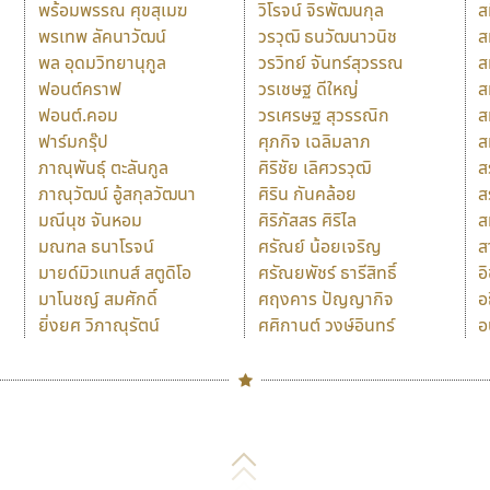
พร้อมพรรณ ศุขสุเมฆ
วิโรจน์ จิรพัฒนกุล
ส
พรเทพ ลัคนาวัฒน์
วรวุฒิ ธนวัฒนาวนิช
ส
พล อุดมวิทยานุกูล
วรวิทย์ จันทร์สุวรรณ
ส
ฟอนต์คราฟ
วรเชษฐ ดีใหญ่
ส
ฟอนต์.คอม
วรเศรษฐ สุวรรณิก
ส
ฟาร์มกรุ๊ป
ศุภกิจ เฉลิมลาภ
ส
ภาณุพันธุ์ ตะลันกูล
ศิริชัย เลิศวรวุฒิ
ส
ภาณุวัฒน์ อู้สกุลวัฒนา
ศิริน กันคล้อย
ส
มณีนุช จันหอม
ศิริภัสสร ศิริไล
ส
มณฑล ธนาโรจน์
ศรัณย์ น้อยเจริญ
ส
มายด์มิวแทนส์ สตูดิโอ
ศรัณยพัชร์ ธารีสิทธิ์
อ
มาโนชญ์ สมศักดิ์
ศฤงคาร ปัญญากิจ
อ
ยิ่งยศ วิภาณุรัตน์
ศศิกานต์ วงษ์อินทร์
อ
Naipol
TLWG
ช
O
Torsilp
ซ