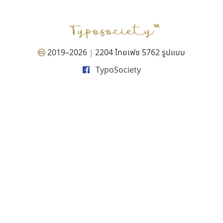
P
TS
PANI
Type Buthon
ฐ
PK
Typomancer
ฑ
PS
U
Q
UID
ด
2019–2026
2204 ไทยเฟซ 5762 รูปแบบ
|
R
UNK
ต
TypoSociety
S
UPC
ถ
Sarun’s
V
ท
SD
W
ธ
SOV
X
น
SP
Y
บ
Superstore
Z
ป
Surafont
zooddooz
ผ
T
ก
ฝ
TA
ข
TCHA
ค
TEPC
ง
ภ
TF
จ
ม