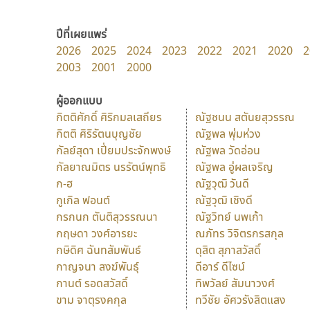
ปีที่เผยแพร่
2026
2025
2024
2023
2022
2021
2020
2
2003
2001
2000
ผู้ออกแบบ
กิตติศักดิ์ ศิริกมลเสถียร
ณัฐชนน สตันยสุวรรณ
กิตติ ศิริรัตนบุญชัย
ณัฐพล พุ่มห่วง
กัลย์สุดา เปี่ยมประจักพงษ์
ณัฐพล วัดอ่อน
กัลยาณมิตร นรรัตน์พุทธิ
ณัฐพล อู่ผลเจริญ
ก-ฮ
ณัฐวุฒิ วันดี
กูเกิล ฟอนต์
ณัฐวุฒิ เชิงดี
กรกนก ตันติสุวรรณนา
ณัฐวิทย์ นพเก้า
กฤษดา วงศ์อารยะ
ณภัทร วิจิตรกรสกุล
กษิดิศ ฉันทสัมพันธ์
ดุสิต สุภาสวัสดิ์
กาญจนา สงฆ์พันธุ์
ดีอาร์ ดีไซน์
กานต์ รอดสวัสดิ์
ทิพวัลย์ สัมนาวงศ์
ขาม จาตุรงคกุล
ทวีชัย อัศวรังสิตแสง