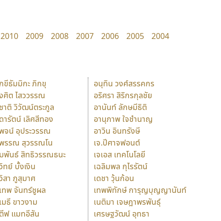
2010
2009
2008
2007
2006
2005
2004
ักขีธัมมิกะ ภิกขุ
อนุทิน วงศ์สรรคกร
ังศิต ไสววรรณ
อริศรา สิริกรกุลชัย
ุชาติ วิวัฒน์ตระกูล
อานันท์ ลักษมีธิติ
ุดารัตน์ เลิศสีทอง
อานุภาพ ใจชำนาญ
ุพจน์ อุประวรรณ
อาวิน อินทรังษี
ุพรรณ สุวรรณโน
เจ.ปีศาจฟอนต์
ัมพันธ์ สิทธิวรรณธนะ
เจเอส เทคโนโลยี
วิทย์ บั้งเงิน
เฉลิมพล กุไรรัตน์
ุวิสา ภูสุมาศ
เดชา วุ้นก้อน
ุเทพ จันทร์ชูผล
เทพพิทักษ์ การุญบุญญานันท์
ุเมธี ขาวงาม
เนติมา เจษฎาพรพันธุ์
ตีฟ แมทอีสัน
เศรษฐวัฒน์ อุทธา