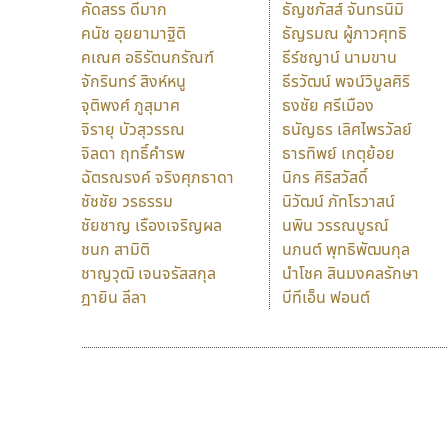
คัดสรร ดีมาก
ธัญชภัสส์ จันทรนิมิ
คนัช อุยยามาฐิติ
ธัญรมณ ผู้ภาวศุทธิ
คเณศ อธิรัตนกรัณฑ์
ธีร์ชญาน์ นามขาน
จักรินทร์ สิงห์หนู
ธีรวัฒน์ พจน์วิบูลศิริ
จุติพงศ์ ภูสุมาศ
ธงชัย ศรีเมือง
จิรายุ บัวสุวรรณ
ธนัญธร เลิศไพรวัลย์
จิลดา ฤทธิ์คำรพ
ธารทิพย์ เกตุย้อย
ฉัตรณรงค์ จริงศุภธาดา
นิกร ศิริสวัสดิ์
ชัชชัย วรธรรม
นิวัฒน์ ภัทโรวาสน์
ชัยชาญ เรืองเจริญผล
นพิน วรรณบูรณ์
ชนก สามิติ
นภนต์ พุทธิพัฒนกุล
ชาญวุฒิ เจนจรัสสกุล
นำโชค สินมงคลรักษา
ฎายิน ลีลา
บีทีเอ็น ฟอนต์
9 Fonts
F
A
Fontcraft