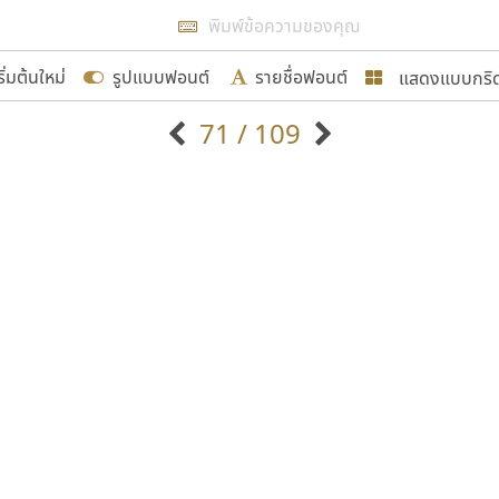
แสดงผลแบบลิสต์
ริ่มต้นใหม่
รูปแบบฟอนต์
รายชื่อฟอนต์
แสดงแบบกริ
รเพิ่มฟอนต์ไทยเข้าไปให้ได้อย่างน้อยเดือนละ ๓๐ ฟอนต์ นั่
71 / 109
นอกจากจะเป็นประโยชน์ต่อตนเองแล้ว จะมีประโยชน์กับผู้อื่นไ
แบบตัวอักษรจีน
แบบตัวอักษรหัวบัว
แบบตัวอักษรซ้อนเงา
แบบตัวอักษรหัวบอด
G
H
I
J
K
L
M
N
O
P
Q
R
แบบตัวอักษรย้อนยุค
แบบตัวอักษรเกาหลี
ขอขอบคุณ
ถ
แบบตัวอักษรล้านนา
ท
ธ
น
บ
ป
แบบตัวอักษรเส้นขอบ
ผ
พ
ฟ
ภ
ม
แบบตัวอักษรลาว
แบบตัวอักษรแฟนซี
แบบตัวอักษรสคริปท์
แบบตัวอักษรโบราณ
อกแบบฟอนต์ไทยทุกท่านที่สร้างสรรค์ผลงานเพื่อสืบสานอัก
อน ปรัชญา สิงห์โต ที่อนุญาตให้เผยแพร่ข้อมูลจาก ฟอนต