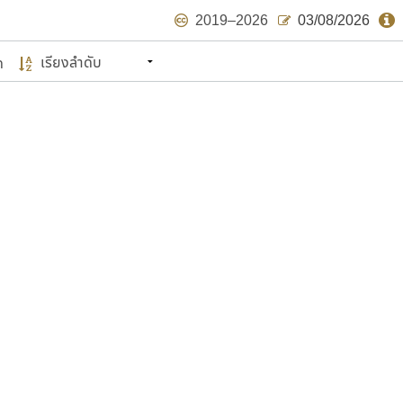
2019–2026
03/08/2026
ด
นหมายถึง ปลายปี พ.ศ. ๒๕๖๒ จะมีฟอนต์
ด้บ้าง ไม่มากก็น้อย
แบบตัวเขียนพู่กัน
แบบฟอนต์ซิ่ง
แบบตัวเนื้อความ
แบบลายมือผู้ใหญ่
S
T
U
V
W
Y
Z
แบบตัวเหลี่ยม
แบบลายมือวัยรุ่น
ย
แบบปลายมน
ร
ฤ
ล
ว
ศ
แบบลายมือเด็ก
ส
ห
อ
ฮ
แบบปลายแหลม
แบบอาลักษณ์
แบบปากกาหัวตัด
ษรไทย
์.คอม