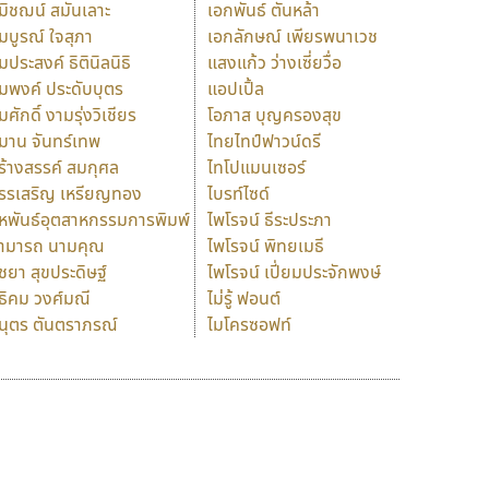
มิชฌน์ สมันเลาะ
เอกพันธ์ ตันหล้า
มบูรณ์ ใจสุภา
เอกลักษณ์ เพียรพนาเวช
มประสงค์ ธิตินิลนิธิ
แสงแก้ว ว่างเซี่ยวื่อ
มพงค์ ประดับบุตร
แอปเปิ้ล
มศักดิ์ งามรุ่งวิเชียร
โอภาส บุญครองสุข
มาน จันทร์เทพ
ไทยไทป์ฟาวน์ดรี
ร้างสรรค์ สมกุศล
ไทโปแมนเซอร์
รรเสริญ เหรียญทอง
ไบรท์ไซด์
หพันธ์อุตสาหกรรมการพิมพ์
ไพโรจน์ ธีระประภา
ามารถ นามคุณ
ไพโรจน์ พิทยเมธี
ิชยา สุขประดิษฐ์
ไพโรจน์ เปี่ยมประจักพงษ์
ธิคม วงศ์มณี
ไม่รู้ ฟอนต์
นุตร ตันตราภรณ์
ไมโครซอฟท์
ร
ฤ