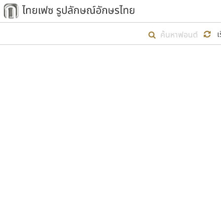
เริ่ม ไทยเฟซ นี้ขึ้นมา
เ
เป้าหมายที่ยังคงดำเนินไปอยู่ คือกา
ไม่ต่ำกว่า ๔๐๐ ฟอนต์ในระบบ หวังว่า 
ตัวอักษรมีหัวขมวด
แบบตัวการ์ตูน
ตัวอักษรไม่มีหัวขมวด
แบบตัวดิสเพลย์
9
A
B
C
D
E
F
ฟอนต์ยอดนิยม
แบบตัวประดิษฐ์
ฟอนต์ล้านดาวน์โหลด
ก
ข
ค
จ
ฉ
ช
แบบตัวพิกเซล
ซ
ฌ
ด
ต
ระบบปฏิบัติการ
แบบตัวพิมพ์ดีด
อัตลักษณ์องค์กร
แบบตัวมีเชิงฐาน
ผู้อ
คุณแ