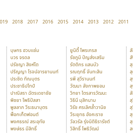
019
2018
2017
2016
2015
2014
2013
2012
2011
บุษกร ฮวบแช่ม
ยูนิตี้ โพรเกรส
ส
บวร จรดล
รัชภูมิ ปัญส่งเสริม
ส
ปรัชญา สิงห์โต
รัตติกร แสนบัว
ส
ปริญญา โรจน์อารยานนท์
รณฤทธิ์ จันทะสิน
ส
ประชิด ทิณบุตร
รพี สุวีรานนท์
ส
ประชาธิปไทป์
วัฒนา ลังกาพยอม
ส
ปาณิสรา ฉัตรเดชาชัย
วิทยา ไตรสารวัฒนะ
ส
พิชยา โพธิปัสสา
วิธินี มุสิกนาม
สุ
พูลลาภ วีระธนาบุตร
วิรัช ศรเลิศล้ำวานิช
ส
พ็อกเก็ตฟอนต์
วีระยุทธ อังคะราช
ส
พงศธรณ์ สระอุทัย
วัลวรัล รุ่งนิติธิรารัชต์
ส
พงษ์ธร มีสิทธิ์
วิสิทธิ์ โพธิวัฒน์
ส