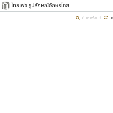
เริ่ม ไทยเฟซ นี้ขึ้นมา
เ
เป้าหมายที่ยังคงดำเนินไปอยู่ คือกา
ไม่ต่ำกว่า ๔๐๐ ฟอนต์ในระบบ หวังว่า 
ตัวอักษรมีหัวขมวด
แบบตัวการ์ตูน
ตัวอักษรไม่มีหัวขมวด
แบบตัวดิสเพลย์
9
A
B
C
D
E
F
ฟอนต์ยอดนิยม
แบบตัวประดิษฐ์
ฟอนต์ล้านดาวน์โหลด
ก
ข
ค
จ
ฉ
ช
แบบตัวพิกเซล
ซ
ฌ
ด
ต
ระบบปฏิบัติการ
แบบตัวพิมพ์ดีด
อัตลักษณ์องค์กร
แบบตัวมีเชิงฐาน
ผู้อ
คุณแ