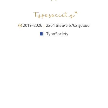
P
TS
PANI
Type Buthon
ฐ
PK
Typomancer
ฑ
PS
U
Q
UID
ด
2019–2026
2204 ไทยเฟซ 5762 รูปแบบ
|
R
UNK
ต
TypoSociety
S
UPC
ถ
Sarun’s
V
ท
SD
W
ธ
SOV
X
น
SP
Y
บ
Superstore
Z
ป
Surafont
zooddooz
ผ
T
ก
ฝ
TA
ข
TCHA
ค
TEPC
ง
ภ
TF
จ
ม