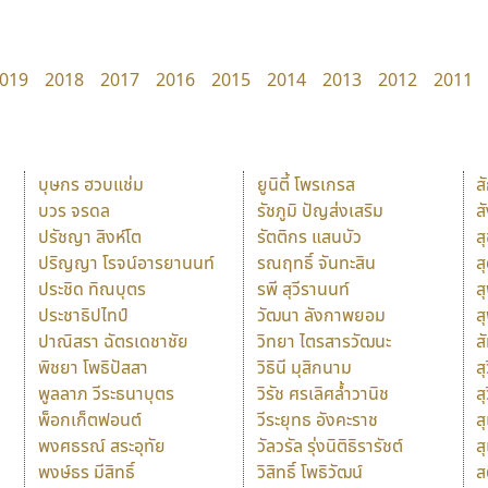
019
2018
2017
2016
2015
2014
2013
2012
2011
บุษกร ฮวบแช่ม
ยูนิตี้ โพรเกรส
ส
บวร จรดล
รัชภูมิ ปัญส่งเสริม
ส
ปรัชญา สิงห์โต
รัตติกร แสนบัว
ส
ปริญญา โรจน์อารยานนท์
รณฤทธิ์ จันทะสิน
ส
ประชิด ทิณบุตร
รพี สุวีรานนท์
ส
ประชาธิปไทป์
วัฒนา ลังกาพยอม
ส
ปาณิสรา ฉัตรเดชาชัย
วิทยา ไตรสารวัฒนะ
ส
พิชยา โพธิปัสสา
วิธินี มุสิกนาม
สุ
พูลลาภ วีระธนาบุตร
วิรัช ศรเลิศล้ำวานิช
ส
พ็อกเก็ตฟอนต์
วีระยุทธ อังคะราช
ส
พงศธรณ์ สระอุทัย
วัลวรัล รุ่งนิติธิรารัชต์
ส
พงษ์ธร มีสิทธิ์
วิสิทธิ์ โพธิวัฒน์
ส