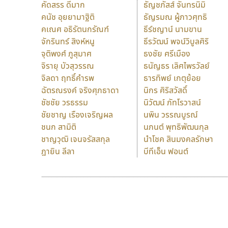
คัดสรร ดีมาก
ธัญชภัสส์ จันทรนิมิ
คนัช อุยยามาฐิติ
ธัญรมณ ผู้ภาวศุทธิ
คเณศ อธิรัตนกรัณฑ์
ธีร์ชญาน์ นามขาน
จักรินทร์ สิงห์หนู
ธีรวัฒน์ พจน์วิบูลศิริ
จุติพงศ์ ภูสุมาศ
ธงชัย ศรีเมือง
จิรายุ บัวสุวรรณ
ธนัญธร เลิศไพรวัลย์
จิลดา ฤทธิ์คำรพ
ธารทิพย์ เกตุย้อย
ฉัตรณรงค์ จริงศุภธาดา
นิกร ศิริสวัสดิ์
ชัชชัย วรธรรม
นิวัฒน์ ภัทโรวาสน์
ชัยชาญ เรืองเจริญผล
นพิน วรรณบูรณ์
ชนก สามิติ
นภนต์ พุทธิพัฒนกุล
ชาญวุฒิ เจนจรัสสกุล
นำโชค สินมงคลรักษา
ฎายิน ลีลา
บีทีเอ็น ฟอนต์
9 Fonts
F
A
Fontcraft