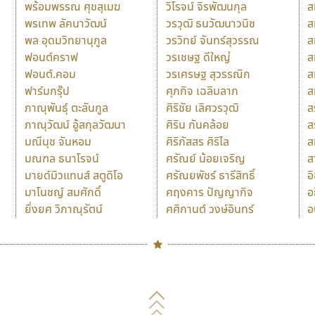
พร้อมพรรณ ศุขสุเมฆ
วิโรจน์ จิรพัฒนกุล
ส
พรเทพ ลัคนาวัฒน์
วรวุฒิ ธนวัฒนาวนิช
ส
พล อุดมวิทยานุกูล
วรวิทย์ จันทร์สุวรรณ
ส
ฟอนต์คราฟ
วรเชษฐ ดีใหญ่
ส
ฟอนต์.คอม
วรเศรษฐ สุวรรณิก
ส
ฟาร์มกรุ๊ป
ศุภกิจ เฉลิมลาภ
ส
ภาณุพันธุ์ ตะลันกูล
ศิริชัย เลิศวรวุฒิ
ส
ภาณุวัฒน์ อู้สกุลวัฒนา
ศิริน กันคล้อย
ส
มณีนุช จันหอม
ศิริภัสสร ศิริไล
ส
มณฑล ธนาโรจน์
ศรัณย์ น้อยเจริญ
ส
มายด์มิวแทนส์ สตูดิโอ
ศรัณยพัชร์ ธารีสิทธิ์
อ
มาโนชญ์ สมศักดิ์
ศฤงคาร ปัญญากิจ
อ
ยิ่งยศ วิภาณุรัตน์
ศศิกานต์ วงษ์อินทร์
อ
Naipol
TLWG
ช
O
Torsilp
ซ