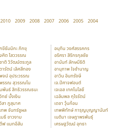
2010
2009
2008
2007
2006
2005
2004
ักขีธัมมิกะ ภิกขุ
อนุทิน วงศ์สรรคกร
ังศิต ไสววรรณ
อริศรา สิริกรกุลชัย
ุชาติ วิวัฒน์ตระกูล
อานันท์ ลักษมีธิติ
ุดารัตน์ เลิศสีทอง
อานุภาพ ใจชำนาญ
ุพจน์ อุประวรรณ
อาวิน อินทรังษี
ุพรรณ สุวรรณโน
เจ.ปีศาจฟอนต์
ัมพันธ์ สิทธิวรรณธนะ
เจเอส เทคโนโลยี
วิทย์ บั้งเงิน
เฉลิมพล กุไรรัตน์
ุวิสา ภูสุมาศ
เดชา วุ้นก้อน
ุเทพ จันทร์ชูผล
เทพพิทักษ์ การุญบุญญานันท์
ุเมธี ขาวงาม
เนติมา เจษฎาพรพันธุ์
ตีฟ แมทอีสัน
เศรษฐวัฒน์ อุทธา