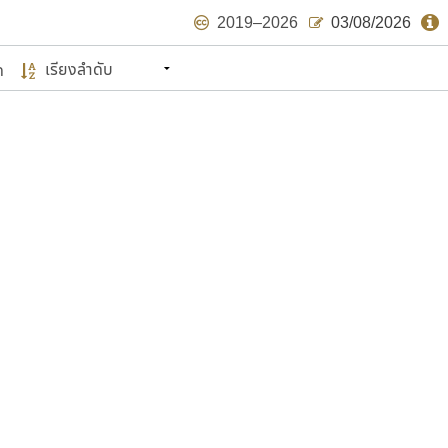
2019–2026
03/08/2026
ด
นหมายถึง ปลายปี พ.ศ. ๒๕๖๒ จะมีฟอนต์
ด้บ้าง ไม่มากก็น้อย
แบบตัวเขียนพู่กัน
แบบฟอนต์ซิ่ง
แบบตัวเนื้อความ
แบบลายมือผู้ใหญ่
S
T
U
V
W
Y
Z
แบบตัวเหลี่ยม
แบบลายมือวัยรุ่น
ย
แบบปลายมน
ร
ฤ
ล
ว
ศ
แบบลายมือเด็ก
ส
ห
อ
ฮ
แบบปลายแหลม
แบบอาลักษณ์
แบบปากกาหัวตัด
ษรไทย
์.คอม