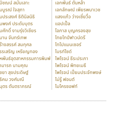
มิชฌน์ สมันเลาะ
เอกพันธ์ ตันหล้า
มบูรณ์ ใจสุภา
เอกลักษณ์ เพียรพนาเวช
มประสงค์ ธิตินิลนิธิ
แสงแก้ว ว่างเซี่ยวื่อ
มพงค์ ประดับบุตร
แอปเปิ้ล
มศักดิ์ งามรุ่งวิเชียร
โอภาส บุญครองสุข
มาน จันทร์เทพ
ไทยไทป์ฟาวน์ดรี
ร้างสรรค์ สมกุศล
ไทโปแมนเซอร์
รรเสริญ เหรียญทอง
ไบรท์ไซด์
หพันธ์อุตสาหกรรมการพิมพ์
ไพโรจน์ ธีระประภา
ามารถ นามคุณ
ไพโรจน์ พิทยเมธี
ิชยา สุขประดิษฐ์
ไพโรจน์ เปี่ยมประจักพงษ์
ธิคม วงศ์มณี
ไม่รู้ ฟอนต์
นุตร ตันตราภรณ์
ไมโครซอฟท์
ร
ฤ