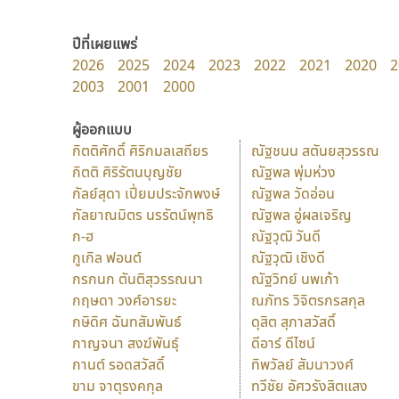
ปีที่เผยแพร่
2026
2025
2024
2023
2022
2021
2020
2
2003
2001
2000
ผู้ออกแบบ
กิตติศักดิ์ ศิริกมลเสถียร
ณัฐชนน สตันยสุวรรณ
กิตติ ศิริรัตนบุญชัย
ณัฐพล พุ่มห่วง
กัลย์สุดา เปี่ยมประจักพงษ์
ณัฐพล วัดอ่อน
กัลยาณมิตร นรรัตน์พุทธิ
ณัฐพล อู่ผลเจริญ
ก-ฮ
ณัฐวุฒิ วันดี
กูเกิล ฟอนต์
ณัฐวุฒิ เชิงดี
กรกนก ตันติสุวรรณนา
ณัฐวิทย์ นพเก้า
กฤษดา วงศ์อารยะ
ณภัทร วิจิตรกรสกุล
กษิดิศ ฉันทสัมพันธ์
ดุสิต สุภาสวัสดิ์
กาญจนา สงฆ์พันธุ์
ดีอาร์ ดีไซน์
กานต์ รอดสวัสดิ์
ทิพวัลย์ สัมนาวงศ์
ขาม จาตุรงคกุล
ทวีชัย อัศวรังสิตแสง