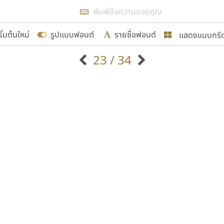
แสดงผลแบบลิสต์
ริ่มต้นใหม่
รูปแบบฟอนต์
รายชื่อฟอนต์
แสดงแบบกริ
รเพิ่มฟอนต์ไทยเข้าไปให้ได้อย่างน้อยเดือนละ ๓๐ ฟอนต์ นั่
23 / 34
นอกจากจะเป็นประโยชน์ต่อตนเองแล้ว จะมีประโยชน์กับผู้อื่นไ
แบบตัวอักษรจีน
แบบตัวอักษรหัวบัว
แบบตัวอักษรซ้อนเงา
แบบตัวอักษรหัวบอด
G
H
I
J
K
L
M
N
O
P
Q
R
แบบตัวอักษรย้อนยุค
แบบตัวอักษรเกาหลี
ขอขอบคุณ
ถ
แบบตัวอักษรล้านนา
ท
ธ
น
บ
ป
แบบตัวอักษรเส้นขอบ
ผ
พ
ฟ
ภ
ม
แบบตัวอักษรลาว
แบบตัวอักษรแฟนซี
แบบตัวอักษรสคริปท์
แบบตัวอักษรโบราณ
อกแบบฟอนต์ไทยทุกท่านที่สร้างสรรค์ผลงานเพื่อสืบสานอัก
อน ปรัชญา สิงห์โต ที่อนุญาตให้เผยแพร่ข้อมูลจาก ฟอนต