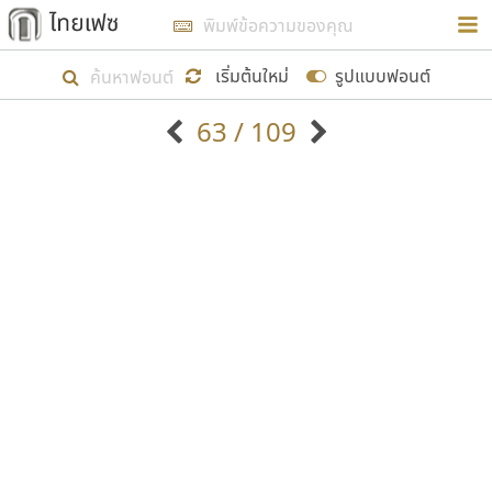
การในรูปแบบใหม่เพื่อใช้เป็นแนวทางในการศึกษารูป
ร่างหน้าตาของฟอนต์ไทยสำหรับการเรียนรู้เพื่อเริ่ม
เริ่มต้นใหม่
รูปแบบฟอนต์
สร้างฟอนต์ของตัวเอง ในเดือนมีนาคม พ.ศ. ๒๕๖๒ จึง
63 / 109
ได้เริ่ม ไทยเฟซ นี้ขึ้นมา
ตัวอักษรมีหัวขมวด
แบบตัวอักษรหัวบัว
แสดงผลแบบลิสต์
ตัวอักษรไม่มีหัวขมวด
แบบตัวอักษรหัวบอด
9
A
B
C
D
E
F
G
H
I
J
ฟอนต์ยอดนิยม
แบบตัวอักษรเกาหลี
เป้าหมายที่ยังคงดำเนินไปอยู่ คือการเพิ่มฟอนต์ไทย
K
L
M
N
O
P
Q
R
S
T
U
ฟอนต์ล้านดาวน์โหลด
แบบตัวอักษรเส้นขอบ
เข้าไปให้ได้อย่างน้อยเดือนละ ๓๐ ฟอนต์ นั่นหมายถึง
ระบบปฏิบัติการ
แบบตัวอักษรแฟนซี
V
W
Y
Z
อัตลักษณ์องค์กร
แบบตัวอักษรโบราณ
ปลายปี พ.ศ. ๒๕๖๒ จะมีฟอนต์ไม่ต่ำกว่า ๔๐๐ ฟอนต์ใน
แบบตัวการ์ตูน
แบบตัวเขียนพู่กัน
ก
ข
ค
จ
ฉ
ช
ซ
ฌ
ด
ต
ถ
ระบบ หวังว่า นอกจากจะเป็นประโยชน์ต่อตนเองแล้ว
แบบตัวดิสเพลย์
แบบตัวเนื้อความ
จะมีประโยชน์กับผู้อื่นได้บ้าง ไม่มากก็น้อย
แบบตัวประดิษฐ์
แบบตัวเหลี่ยม
ท
ธ
น
บ
ป
ผ
พ
ฟ
ภ
ม
ย
แบบตัวพิกเซล
แบบปลายมน
ร
ฤ
ล
ว
ศ
ส
ห
อ
ฮ
แบบตัวพิมพ์ดีด
แบบปลายแหลม
ขอขอบคุณ
แบบตัวมีเชิงฐาน
แบบปากกาหัวตัด
แบบตัวอักษรจีน
แบบฟอนต์ซิ่ง
แบบตัวอักษรซ้อนเงา
แบบลายมือผู้ใหญ่