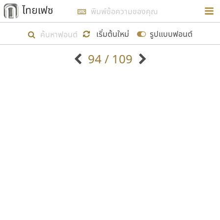
การในรูปแบบใหม่เพื่อใช้เป็นแนวทางในการศึกษารูป
ร่างหน้าตาของฟอนต์ไทยสำหรับการเรียนรู้เพื่อเริ่ม
เริ่มต้นใหม่
รูปแบบฟอนต์
สร้างฟอนต์ของตัวเอง ในเดือนมีนาคม พ.ศ. ๒๕๖๒ จึง
94 / 109
ได้เริ่ม ไทยเฟซ นี้ขึ้นมา
ตัวอักษรมีหัวขมวด
แบบตัวอักษรหัวบัว
แสดงผลแบบลิสต์
ตัวอักษรไม่มีหัวขมวด
แบบตัวอักษรหัวบอด
9
A
B
C
D
E
F
G
H
I
J
ฟอนต์ยอดนิยม
แบบตัวอักษรเกาหลี
เป้าหมายที่ยังคงดำเนินไปอยู่ คือการเพิ่มฟอนต์ไทย
K
L
M
N
O
P
Q
R
S
T
U
ฟอนต์ล้านดาวน์โหลด
แบบตัวอักษรเส้นขอบ
เข้าไปให้ได้อย่างน้อยเดือนละ ๓๐ ฟอนต์ นั่นหมายถึง
ระบบปฏิบัติการ
แบบตัวอักษรแฟนซี
V
W
Y
Z
อัตลักษณ์องค์กร
แบบตัวอักษรโบราณ
ปลายปี พ.ศ. ๒๕๖๒ จะมีฟอนต์ไม่ต่ำกว่า ๔๐๐ ฟอนต์ใน
แบบตัวการ์ตูน
แบบตัวเขียนพู่กัน
ก
ข
ค
จ
ฉ
ช
ซ
ฌ
ด
ต
ถ
ระบบ หวังว่า นอกจากจะเป็นประโยชน์ต่อตนเองแล้ว
แบบตัวดิสเพลย์
แบบตัวเนื้อความ
จะมีประโยชน์กับผู้อื่นได้บ้าง ไม่มากก็น้อย
แบบตัวประดิษฐ์
แบบตัวเหลี่ยม
ท
ธ
น
บ
ป
ผ
พ
ฟ
ภ
ม
ย
แบบตัวพิกเซล
แบบปลายมน
ร
ฤ
ล
ว
ศ
ส
ห
อ
ฮ
แบบตัวพิมพ์ดีด
แบบปลายแหลม
ขอขอบคุณ
แบบตัวมีเชิงฐาน
แบบปากกาหัวตัด
แบบตัวอักษรจีน
แบบฟอนต์ซิ่ง
แบบตัวอักษรซ้อนเงา
แบบลายมือผู้ใหญ่