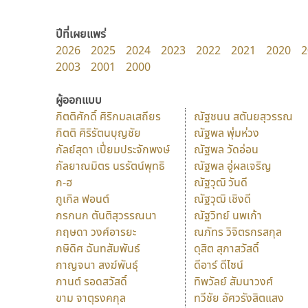
ปีที่เผยแพร่
2026
2025
2024
2023
2022
2021
2020
2
2003
2001
2000
ผู้ออกแบบ
กิตติศักดิ์ ศิริกมลเสถียร
ณัฐชนน สตันยสุวรรณ
กิตติ ศิริรัตนบุญชัย
ณัฐพล พุ่มห่วง
กัลย์สุดา เปี่ยมประจักพงษ์
ณัฐพล วัดอ่อน
กัลยาณมิตร นรรัตน์พุทธิ
ณัฐพล อู่ผลเจริญ
ก-ฮ
ณัฐวุฒิ วันดี
กูเกิล ฟอนต์
ณัฐวุฒิ เชิงดี
กรกนก ตันติสุวรรณนา
ณัฐวิทย์ นพเก้า
กฤษดา วงศ์อารยะ
ณภัทร วิจิตรกรสกุล
กษิดิศ ฉันทสัมพันธ์
ดุสิต สุภาสวัสดิ์
กาญจนา สงฆ์พันธุ์
ดีอาร์ ดีไซน์
กานต์ รอดสวัสดิ์
ทิพวัลย์ สัมนาวงศ์
ขาม จาตุรงคกุล
ทวีชัย อัศวรังสิตแสง