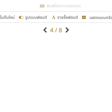
แสดงผลแบบลิสต์
ริ่มต้นใหม่
รูปแบบฟอนต์
รายชื่อฟอนต์
แสดงแบบกริ
รเพิ่มฟอนต์ไทยเข้าไปให้ได้อย่างน้อยเดือนละ ๓๐ ฟอนต์ นั่
4 / 8
นอกจากจะเป็นประโยชน์ต่อตนเองแล้ว จะมีประโยชน์กับผู้อื่นไ
แบบตัวอักษรจีน
แบบตัวอักษรหัวบัว
แบบตัวอักษรซ้อนเงา
แบบตัวอักษรหัวบอด
G
H
I
J
K
L
M
N
O
P
Q
R
แบบตัวอักษรย้อนยุค
แบบตัวอักษรเกาหลี
ขอขอบคุณ
ถ
แบบตัวอักษรล้านนา
ท
ธ
น
บ
ป
แบบตัวอักษรเส้นขอบ
ผ
พ
ฟ
ภ
ม
แบบตัวอักษรลาว
แบบตัวอักษรแฟนซี
แบบตัวอักษรสคริปท์
แบบตัวอักษรโบราณ
อกแบบฟอนต์ไทยทุกท่านที่สร้างสรรค์ผลงานเพื่อสืบสานอัก
อน ปรัชญา สิงห์โต ที่อนุญาตให้เผยแพร่ข้อมูลจาก ฟอนต