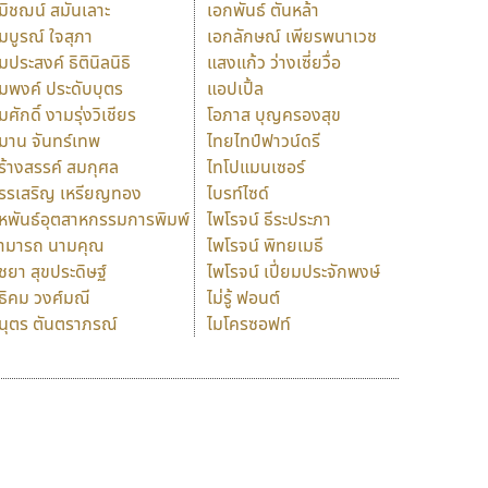
มิชฌน์ สมันเลาะ
เอกพันธ์ ตันหล้า
มบูรณ์ ใจสุภา
เอกลักษณ์ เพียรพนาเวช
มประสงค์ ธิตินิลนิธิ
แสงแก้ว ว่างเซี่ยวื่อ
มพงค์ ประดับบุตร
แอปเปิ้ล
มศักดิ์ งามรุ่งวิเชียร
โอภาส บุญครองสุข
มาน จันทร์เทพ
ไทยไทป์ฟาวน์ดรี
ร้างสรรค์ สมกุศล
ไทโปแมนเซอร์
รรเสริญ เหรียญทอง
ไบรท์ไซด์
หพันธ์อุตสาหกรรมการพิมพ์
ไพโรจน์ ธีระประภา
ามารถ นามคุณ
ไพโรจน์ พิทยเมธี
ิชยา สุขประดิษฐ์
ไพโรจน์ เปี่ยมประจักพงษ์
ธิคม วงศ์มณี
ไม่รู้ ฟอนต์
นุตร ตันตราภรณ์
ไมโครซอฟท์
ร
ฤ