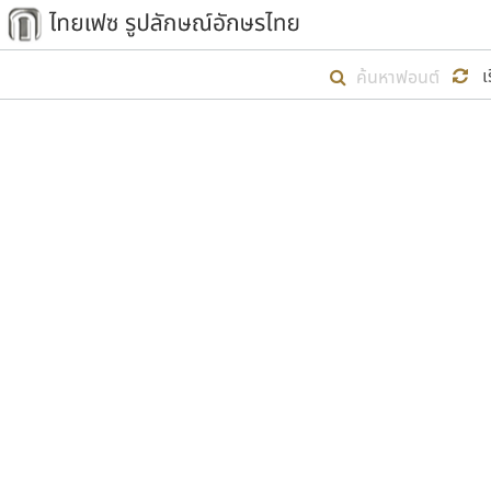
เริ่ม ไทยเฟซ นี้ขึ้นมา
เ
เป้าหมายที่ยังคงดำเนินไปอยู่ คือกา
ไม่ต่ำกว่า ๔๐๐ ฟอนต์ในระบบ หวังว่า 
ตัวอักษรมีหัวขมวด
แบบตัวการ์ตูน
ตัวอักษรไม่มีหัวขมวด
แบบตัวดิสเพลย์
9
A
B
C
D
E
F
ฟอนต์ยอดนิยม
แบบตัวประดิษฐ์
ฟอนต์ล้านดาวน์โหลด
ก
ข
ค
จ
ฉ
ช
แบบตัวพิกเซล
ซ
ฌ
ด
ต
ระบบปฏิบัติการ
แบบตัวพิมพ์ดีด
อัตลักษณ์องค์กร
แบบตัวมีเชิงฐาน
ผู้อ
คุณแ