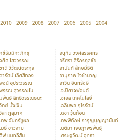
2010
2009
2008
2007
2006
2005
2004
ักขีธัมมิกะ ภิกขุ
อนุทิน วงศ์สรรคกร
ังศิต ไสววรรณ
อริศรา สิริกรกุลชัย
ุชาติ วิวัฒน์ตระกูล
อานันท์ ลักษมีธิติ
ุดารัตน์ เลิศสีทอง
อานุภาพ ใจชำนาญ
ุพจน์ อุประวรรณ
อาวิน อินทรังษี
ุพรรณ สุวรรณโน
เจ.ปีศาจฟอนต์
ัมพันธ์ สิทธิวรรณธนะ
เจเอส เทคโนโลยี
วิทย์ บั้งเงิน
เฉลิมพล กุไรรัตน์
ุวิสา ภูสุมาศ
เดชา วุ้นก้อน
ุเทพ จันทร์ชูผล
เทพพิทักษ์ การุญบุญญานันท์
ุเมธี ขาวงาม
เนติมา เจษฎาพรพันธุ์
ตีฟ แมทอีสัน
เศรษฐวัฒน์ อุทธา