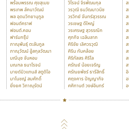
พร้อมพรรณ ศุขสุเมฆ
วิโรจน์ จิรพัฒนกุล
ส
พรเทพ ลัคนาวัฒน์
วรวุฒิ ธนวัฒนาวนิช
ส
พล อุดมวิทยานุกูล
วรวิทย์ จันทร์สุวรรณ
ส
ฟอนต์คราฟ
วรเชษฐ ดีใหญ่
ส
ฟอนต์.คอม
วรเศรษฐ สุวรรณิก
ส
ฟาร์มกรุ๊ป
ศุภกิจ เฉลิมลาภ
ส
ภาณุพันธุ์ ตะลันกูล
ศิริชัย เลิศวรวุฒิ
ส
ภาณุวัฒน์ อู้สกุลวัฒนา
ศิริน กันคล้อย
ส
มณีนุช จันหอม
ศิริภัสสร ศิริไล
ส
มณฑล ธนาโรจน์
ศรัณย์ น้อยเจริญ
ส
มายด์มิวแทนส์ สตูดิโอ
ศรัณยพัชร์ ธารีสิทธิ์
อ
มาโนชญ์ สมศักดิ์
ศฤงคาร ปัญญากิจ
อ
ยิ่งยศ วิภาณุรัตน์
ศศิกานต์ วงษ์อินทร์
อ
Naipol
TLWG
ช
O
Torsilp
ซ