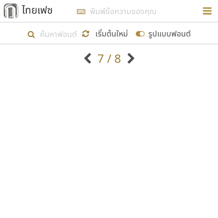
การในรูปแบบใหม่เพื่อใช้เป็นแนวทางในการศึกษารูป
ร่างหน้าตาของฟอนต์ไทยสำหรับการเรียนรู้เพื่อเริ่ม
เริ่มต้นใหม่
รูปแบบฟอนต์
สร้างฟอนต์ของตัวเอง ในเดือนมีนาคม พ.ศ. ๒๕๖๒ จึง
7 / 8
ได้เริ่ม ไทยเฟซ นี้ขึ้นมา
ตัวอักษรมีหัวขมวด
แบบตัวอักษรหัวบัว
แสดงผลแบบลิสต์
ตัวอักษรไม่มีหัวขมวด
แบบตัวอักษรหัวบอด
9
A
B
C
D
E
F
G
H
I
J
ฟอนต์ยอดนิยม
แบบตัวอักษรเกาหลี
เป้าหมายที่ยังคงดำเนินไปอยู่ คือการเพิ่มฟอนต์ไทย
K
L
M
N
O
P
Q
R
S
T
U
ฟอนต์ล้านดาวน์โหลด
แบบตัวอักษรเส้นขอบ
เข้าไปให้ได้อย่างน้อยเดือนละ ๓๐ ฟอนต์ นั่นหมายถึง
ระบบปฏิบัติการ
แบบตัวอักษรแฟนซี
V
W
Y
Z
อัตลักษณ์องค์กร
แบบตัวอักษรโบราณ
ปลายปี พ.ศ. ๒๕๖๒ จะมีฟอนต์ไม่ต่ำกว่า ๔๐๐ ฟอนต์ใน
แบบตัวการ์ตูน
แบบตัวเขียนพู่กัน
ก
ข
ค
จ
ฉ
ช
ซ
ฌ
ด
ต
ถ
ระบบ หวังว่า นอกจากจะเป็นประโยชน์ต่อตนเองแล้ว
แบบตัวดิสเพลย์
แบบตัวเนื้อความ
จะมีประโยชน์กับผู้อื่นได้บ้าง ไม่มากก็น้อย
แบบตัวประดิษฐ์
แบบตัวเหลี่ยม
ท
ธ
น
บ
ป
ผ
พ
ฟ
ภ
ม
ย
แบบตัวพิกเซล
แบบปลายมน
ร
ฤ
ล
ว
ศ
ส
ห
อ
ฮ
แบบตัวพิมพ์ดีด
แบบปลายแหลม
ขอขอบคุณ
แบบตัวมีเชิงฐาน
แบบปากกาหัวตัด
แบบตัวอักษรจีน
แบบฟอนต์ซิ่ง
แบบตัวอักษรซ้อนเงา
แบบลายมือผู้ใหญ่