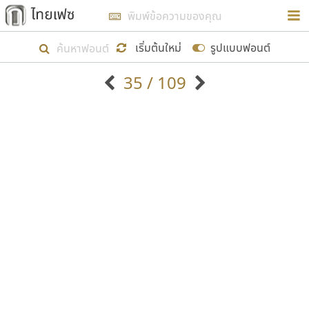
การในรูปแบบใหม่เพื่อใช้เป็นแนวทางในการศึกษารูป
ร่างหน้าตาของฟอนต์ไทยสำหรับการเรียนรู้เพื่อเริ่ม
เริ่มต้นใหม่
รูปแบบฟอนต์
สร้างฟอนต์ของตัวเอง ในเดือนมีนาคม พ.ศ. ๒๕๖๒ จึง
35 / 109
ได้เริ่ม ไทยเฟซ นี้ขึ้นมา
ตัวอักษรมีหัวขมวด
แบบตัวอักษรหัวบัว
แสดงผลแบบลิสต์
ตัวอักษรไม่มีหัวขมวด
แบบตัวอักษรหัวบอด
9
A
B
C
D
E
F
G
H
I
J
ฟอนต์ยอดนิยม
แบบตัวอักษรเกาหลี
เป้าหมายที่ยังคงดำเนินไปอยู่ คือการเพิ่มฟอนต์ไทย
K
L
M
N
O
P
Q
R
S
T
U
ฟอนต์ล้านดาวน์โหลด
แบบตัวอักษรเส้นขอบ
เข้าไปให้ได้อย่างน้อยเดือนละ ๓๐ ฟอนต์ นั่นหมายถึง
ระบบปฏิบัติการ
แบบตัวอักษรแฟนซี
V
W
Y
Z
อัตลักษณ์องค์กร
แบบตัวอักษรโบราณ
ปลายปี พ.ศ. ๒๕๖๒ จะมีฟอนต์ไม่ต่ำกว่า ๔๐๐ ฟอนต์ใน
แบบตัวการ์ตูน
แบบตัวเขียนพู่กัน
ก
ข
ค
จ
ฉ
ช
ซ
ฌ
ด
ต
ถ
ระบบ หวังว่า นอกจากจะเป็นประโยชน์ต่อตนเองแล้ว
แบบตัวดิสเพลย์
แบบตัวเนื้อความ
จะมีประโยชน์กับผู้อื่นได้บ้าง ไม่มากก็น้อย
แบบตัวประดิษฐ์
แบบตัวเหลี่ยม
ท
ธ
น
บ
ป
ผ
พ
ฟ
ภ
ม
ย
แบบตัวพิกเซล
แบบปลายมน
ร
ฤ
ล
ว
ศ
ส
ห
อ
ฮ
แบบตัวพิมพ์ดีด
แบบปลายแหลม
ขอขอบคุณ
แบบตัวมีเชิงฐาน
แบบปากกาหัวตัด
แบบตัวอักษรจีน
แบบฟอนต์ซิ่ง
แบบตัวอักษรซ้อนเงา
แบบลายมือผู้ใหญ่