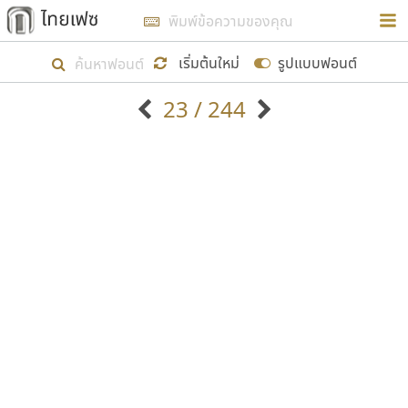
การในรูปแบบใหม่เพื่อใช้เป็นแนวทางในการศึกษารูป
ร่างหน้าตาของฟอนต์ไทยสำหรับการเรียนรู้เพื่อเริ่ม
เริ่มต้นใหม่
รูปแบบฟอนต์
สร้างฟอนต์ของตัวเอง ในเดือนมีนาคม พ.ศ. ๒๕๖๒ จึง
23 / 244
ได้เริ่ม ไทยเฟซ นี้ขึ้นมา
ตัวอักษรมีหัวขมวด
แบบตัวอักษรหัวบัว
แสดงผลแบบลิสต์
ตัวอักษรไม่มีหัวขมวด
แบบตัวอักษรหัวบอด
9
A
B
C
D
E
F
G
H
I
J
ฟอนต์ยอดนิยม
แบบตัวอักษรเกาหลี
เป้าหมายที่ยังคงดำเนินไปอยู่ คือการเพิ่มฟอนต์ไทย
K
L
M
N
O
P
Q
R
S
T
U
ฟอนต์ล้านดาวน์โหลด
แบบตัวอักษรเส้นขอบ
เข้าไปให้ได้อย่างน้อยเดือนละ ๓๐ ฟอนต์ นั่นหมายถึง
ระบบปฏิบัติการ
แบบตัวอักษรแฟนซี
V
W
Y
Z
อัตลักษณ์องค์กร
แบบตัวอักษรโบราณ
ปลายปี พ.ศ. ๒๕๖๒ จะมีฟอนต์ไม่ต่ำกว่า ๔๐๐ ฟอนต์ใน
แบบตัวการ์ตูน
แบบตัวเขียนพู่กัน
ก
ข
ค
จ
ฉ
ช
ซ
ฌ
ด
ต
ถ
ระบบ หวังว่า นอกจากจะเป็นประโยชน์ต่อตนเองแล้ว
แบบตัวดิสเพลย์
แบบตัวเนื้อความ
จะมีประโยชน์กับผู้อื่นได้บ้าง ไม่มากก็น้อย
แบบตัวประดิษฐ์
แบบตัวเหลี่ยม
ท
ธ
น
บ
ป
ผ
พ
ฟ
ภ
ม
ย
แบบตัวพิกเซล
แบบปลายมน
ร
ฤ
ล
ว
ศ
ส
ห
อ
ฮ
แบบตัวพิมพ์ดีด
แบบปลายแหลม
ขอขอบคุณ
แบบตัวมีเชิงฐาน
แบบปากกาหัวตัด
แบบตัวอักษรจีน
แบบฟอนต์ซิ่ง
แบบตัวอักษรซ้อนเงา
แบบลายมือผู้ใหญ่