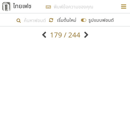
การในรูปแบบใหม่เพื่อใช้เป็นแนวทางในการศึกษารูป
ร่างหน้าตาของฟอนต์ไทยสำหรับการเรียนรู้เพื่อเริ่ม
เริ่มต้นใหม่
รูปแบบฟอนต์
สร้างฟอนต์ของตัวเอง ในเดือนมีนาคม พ.ศ. ๒๕๖๒ จึง
179 / 244
ได้เริ่ม ไทยเฟซ นี้ขึ้นมา
ตัวอักษรมีหัวขมวด
แบบตัวอักษรหัวบัว
แสดงผลแบบลิสต์
ตัวอักษรไม่มีหัวขมวด
แบบตัวอักษรหัวบอด
9
A
B
C
D
E
F
G
H
I
J
ฟอนต์ยอดนิยม
แบบตัวอักษรเกาหลี
เป้าหมายที่ยังคงดำเนินไปอยู่ คือการเพิ่มฟอนต์ไทย
K
L
M
N
O
P
Q
R
S
T
U
ฟอนต์ล้านดาวน์โหลด
แบบตัวอักษรเส้นขอบ
เข้าไปให้ได้อย่างน้อยเดือนละ ๓๐ ฟอนต์ นั่นหมายถึง
ระบบปฏิบัติการ
แบบตัวอักษรแฟนซี
V
W
Y
Z
อัตลักษณ์องค์กร
แบบตัวอักษรโบราณ
ปลายปี พ.ศ. ๒๕๖๒ จะมีฟอนต์ไม่ต่ำกว่า ๔๐๐ ฟอนต์ใน
แบบตัวการ์ตูน
แบบตัวเขียนพู่กัน
ก
ข
ค
จ
ฉ
ช
ซ
ฌ
ด
ต
ถ
ระบบ หวังว่า นอกจากจะเป็นประโยชน์ต่อตนเองแล้ว
แบบตัวดิสเพลย์
แบบตัวเนื้อความ
จะมีประโยชน์กับผู้อื่นได้บ้าง ไม่มากก็น้อย
แบบตัวประดิษฐ์
แบบตัวเหลี่ยม
ท
ธ
น
บ
ป
ผ
พ
ฟ
ภ
ม
ย
แบบตัวพิกเซล
แบบปลายมน
ร
ฤ
ล
ว
ศ
ส
ห
อ
ฮ
แบบตัวพิมพ์ดีด
แบบปลายแหลม
ขอขอบคุณ
แบบตัวมีเชิงฐาน
แบบปากกาหัวตัด
แบบตัวอักษรจีน
แบบฟอนต์ซิ่ง
แบบตัวอักษรซ้อนเงา
แบบลายมือผู้ใหญ่