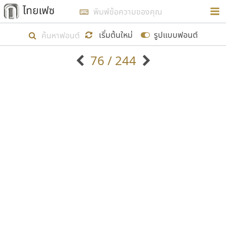
การในรูปแบบใหม่เพื่อใช้เป็นแนวทางในการศึกษารูป
ร่างหน้าตาของฟอนต์ไทยสำหรับการเรียนรู้เพื่อเริ่ม
เริ่มต้นใหม่
รูปแบบฟอนต์
สร้างฟอนต์ของตัวเอง ในเดือนมีนาคม พ.ศ. ๒๕๖๒ จึง
76 / 244
ได้เริ่ม ไทยเฟซ นี้ขึ้นมา
ตัวอักษรมีหัวขมวด
แบบตัวอักษรหัวบัว
แสดงผลแบบลิสต์
ตัวอักษรไม่มีหัวขมวด
แบบตัวอักษรหัวบอด
9
A
B
C
D
E
F
G
H
I
J
ฟอนต์ยอดนิยม
แบบตัวอักษรเกาหลี
เป้าหมายที่ยังคงดำเนินไปอยู่ คือการเพิ่มฟอนต์ไทย
K
L
M
N
O
P
Q
R
S
T
U
ฟอนต์ล้านดาวน์โหลด
แบบตัวอักษรเส้นขอบ
เข้าไปให้ได้อย่างน้อยเดือนละ ๓๐ ฟอนต์ นั่นหมายถึง
ระบบปฏิบัติการ
แบบตัวอักษรแฟนซี
V
W
Y
Z
อัตลักษณ์องค์กร
แบบตัวอักษรโบราณ
ปลายปี พ.ศ. ๒๕๖๒ จะมีฟอนต์ไม่ต่ำกว่า ๔๐๐ ฟอนต์ใน
แบบตัวการ์ตูน
แบบตัวเขียนพู่กัน
ก
ข
ค
จ
ฉ
ช
ซ
ฌ
ด
ต
ถ
ระบบ หวังว่า นอกจากจะเป็นประโยชน์ต่อตนเองแล้ว
แบบตัวดิสเพลย์
แบบตัวเนื้อความ
จะมีประโยชน์กับผู้อื่นได้บ้าง ไม่มากก็น้อย
แบบตัวประดิษฐ์
แบบตัวเหลี่ยม
ท
ธ
น
บ
ป
ผ
พ
ฟ
ภ
ม
ย
แบบตัวพิกเซล
แบบปลายมน
ร
ฤ
ล
ว
ศ
ส
ห
อ
ฮ
แบบตัวพิมพ์ดีด
แบบปลายแหลม
ขอขอบคุณ
แบบตัวมีเชิงฐาน
แบบปากกาหัวตัด
แบบตัวอักษรจีน
แบบฟอนต์ซิ่ง
แบบตัวอักษรซ้อนเงา
แบบลายมือผู้ใหญ่