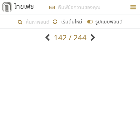
การในรูปแบบใหม่เพื่อใช้เป็นแนวทางในการศึกษารูป
ร่างหน้าตาของฟอนต์ไทยสำหรับการเรียนรู้เพื่อเริ่ม
เริ่มต้นใหม่
รูปแบบฟอนต์
สร้างฟอนต์ของตัวเอง ในเดือนมีนาคม พ.ศ. ๒๕๖๒ จึง
142 / 244
ได้เริ่ม ไทยเฟซ นี้ขึ้นมา
ตัวอักษรมีหัวขมวด
แบบตัวอักษรหัวบัว
แสดงผลแบบลิสต์
ตัวอักษรไม่มีหัวขมวด
แบบตัวอักษรหัวบอด
9
A
B
C
D
E
F
G
H
I
J
ฟอนต์ยอดนิยม
แบบตัวอักษรเกาหลี
เป้าหมายที่ยังคงดำเนินไปอยู่ คือการเพิ่มฟอนต์ไทย
K
L
M
N
O
P
Q
R
S
T
U
ฟอนต์ล้านดาวน์โหลด
แบบตัวอักษรเส้นขอบ
เข้าไปให้ได้อย่างน้อยเดือนละ ๓๐ ฟอนต์ นั่นหมายถึง
ระบบปฏิบัติการ
แบบตัวอักษรแฟนซี
V
W
Y
Z
อัตลักษณ์องค์กร
แบบตัวอักษรโบราณ
ปลายปี พ.ศ. ๒๕๖๒ จะมีฟอนต์ไม่ต่ำกว่า ๔๐๐ ฟอนต์ใน
แบบตัวการ์ตูน
แบบตัวเขียนพู่กัน
ก
ข
ค
จ
ฉ
ช
ซ
ฌ
ด
ต
ถ
ระบบ หวังว่า นอกจากจะเป็นประโยชน์ต่อตนเองแล้ว
แบบตัวดิสเพลย์
แบบตัวเนื้อความ
จะมีประโยชน์กับผู้อื่นได้บ้าง ไม่มากก็น้อย
แบบตัวประดิษฐ์
แบบตัวเหลี่ยม
ท
ธ
น
บ
ป
ผ
พ
ฟ
ภ
ม
ย
แบบตัวพิกเซล
แบบปลายมน
ร
ฤ
ล
ว
ศ
ส
ห
อ
ฮ
แบบตัวพิมพ์ดีด
แบบปลายแหลม
ขอขอบคุณ
แบบตัวมีเชิงฐาน
แบบปากกาหัวตัด
แบบตัวอักษรจีน
แบบฟอนต์ซิ่ง
แบบตัวอักษรซ้อนเงา
แบบลายมือผู้ใหญ่