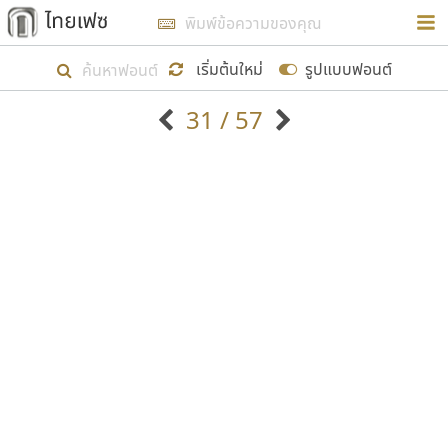
การในรูปแบบใหม่เพื่อใช้เป็นแนวทางในการศึกษารูป
ร่างหน้าตาของฟอนต์ไทยสำหรับการเรียนรู้เพื่อเริ่ม
เริ่มต้นใหม่
รูปแบบฟอนต์
สร้างฟอนต์ของตัวเอง ในเดือนมีนาคม พ.ศ. ๒๕๖๒ จึง
31 / 57
ได้เริ่ม ไทยเฟซ นี้ขึ้นมา
ตัวอักษรมีหัวขมวด
แบบตัวอักษรหัวบัว
แสดงผลแบบลิสต์
ตัวอักษรไม่มีหัวขมวด
แบบตัวอักษรหัวบอด
9
A
B
C
D
E
F
G
H
I
J
ฟอนต์ยอดนิยม
แบบตัวอักษรเกาหลี
เป้าหมายที่ยังคงดำเนินไปอยู่ คือการเพิ่มฟอนต์ไทย
K
L
M
N
O
P
Q
R
S
T
U
ฟอนต์ล้านดาวน์โหลด
แบบตัวอักษรเส้นขอบ
เข้าไปให้ได้อย่างน้อยเดือนละ ๓๐ ฟอนต์ นั่นหมายถึง
ระบบปฏิบัติการ
แบบตัวอักษรแฟนซี
V
W
Y
Z
อัตลักษณ์องค์กร
แบบตัวอักษรโบราณ
ปลายปี พ.ศ. ๒๕๖๒ จะมีฟอนต์ไม่ต่ำกว่า ๔๐๐ ฟอนต์ใน
แบบตัวการ์ตูน
แบบตัวเขียนพู่กัน
ก
ข
ค
จ
ฉ
ช
ซ
ฌ
ด
ต
ถ
ระบบ หวังว่า นอกจากจะเป็นประโยชน์ต่อตนเองแล้ว
แบบตัวดิสเพลย์
แบบตัวเนื้อความ
จะมีประโยชน์กับผู้อื่นได้บ้าง ไม่มากก็น้อย
แบบตัวประดิษฐ์
แบบตัวเหลี่ยม
ท
ธ
น
บ
ป
ผ
พ
ฟ
ภ
ม
ย
แบบตัวพิกเซล
แบบปลายมน
ร
ฤ
ล
ว
ศ
ส
ห
อ
ฮ
แบบตัวพิมพ์ดีด
แบบปลายแหลม
ขอขอบคุณ
แบบตัวมีเชิงฐาน
แบบปากกาหัวตัด
แบบตัวอักษรจีน
แบบฟอนต์ซิ่ง
แบบตัวอักษรซ้อนเงา
แบบลายมือผู้ใหญ่