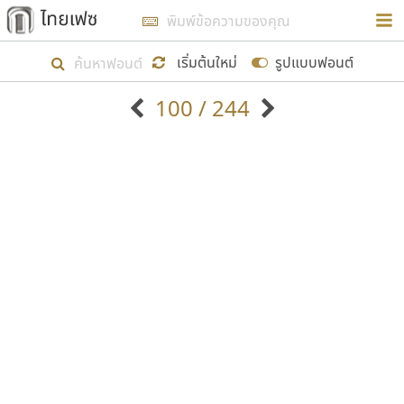
การในรูปแบบใหม่เพื่อใช้เป็นแนวทางในการศึกษารูป
ร่างหน้าตาของฟอนต์ไทยสำหรับการเรียนรู้เพื่อเริ่ม
เริ่มต้นใหม่
รูปแบบฟอนต์
สร้างฟอนต์ของตัวเอง ในเดือนมีนาคม พ.ศ. ๒๕๖๒ จึง
100 / 244
ได้เริ่ม ไทยเฟซ นี้ขึ้นมา
ตัวอักษรมีหัวขมวด
แบบตัวอักษรหัวบัว
แสดงผลแบบลิสต์
ตัวอักษรไม่มีหัวขมวด
แบบตัวอักษรหัวบอด
9
A
B
C
D
E
F
G
H
I
J
ฟอนต์ยอดนิยม
แบบตัวอักษรเกาหลี
เป้าหมายที่ยังคงดำเนินไปอยู่ คือการเพิ่มฟอนต์ไทย
K
L
M
N
O
P
Q
R
S
T
U
ฟอนต์ล้านดาวน์โหลด
แบบตัวอักษรเส้นขอบ
เข้าไปให้ได้อย่างน้อยเดือนละ ๓๐ ฟอนต์ นั่นหมายถึง
ระบบปฏิบัติการ
แบบตัวอักษรแฟนซี
V
W
Y
Z
อัตลักษณ์องค์กร
แบบตัวอักษรโบราณ
ปลายปี พ.ศ. ๒๕๖๒ จะมีฟอนต์ไม่ต่ำกว่า ๔๐๐ ฟอนต์ใน
แบบตัวการ์ตูน
แบบตัวเขียนพู่กัน
ก
ข
ค
จ
ฉ
ช
ซ
ฌ
ด
ต
ถ
ระบบ หวังว่า นอกจากจะเป็นประโยชน์ต่อตนเองแล้ว
แบบตัวดิสเพลย์
แบบตัวเนื้อความ
จะมีประโยชน์กับผู้อื่นได้บ้าง ไม่มากก็น้อย
แบบตัวประดิษฐ์
แบบตัวเหลี่ยม
ท
ธ
น
บ
ป
ผ
พ
ฟ
ภ
ม
ย
แบบตัวพิกเซล
แบบปลายมน
ร
ฤ
ล
ว
ศ
ส
ห
อ
ฮ
แบบตัวพิมพ์ดีด
แบบปลายแหลม
ขอขอบคุณ
แบบตัวมีเชิงฐาน
แบบปากกาหัวตัด
แบบตัวอักษรจีน
แบบฟอนต์ซิ่ง
แบบตัวอักษรซ้อนเงา
แบบลายมือผู้ใหญ่