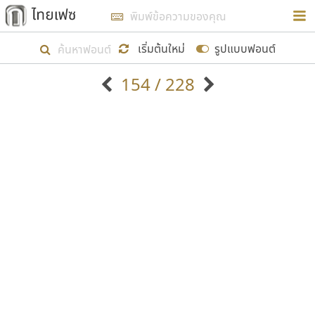
การในรูปแบบใหม่เพื่อใช้เป็นแนวทางในการศึกษารูป
ร่างหน้าตาของฟอนต์ไทยสำหรับการเรียนรู้เพื่อเริ่ม
เริ่มต้นใหม่
รูปแบบฟอนต์
สร้างฟอนต์ของตัวเอง ในเดือนมีนาคม พ.ศ. ๒๕๖๒ จึง
154 / 228
ได้เริ่ม ไทยเฟซ นี้ขึ้นมา
ตัวอักษรมีหัวขมวด
แบบตัวอักษรหัวบัว
แสดงผลแบบลิสต์
ตัวอักษรไม่มีหัวขมวด
แบบตัวอักษรหัวบอด
9
A
B
C
D
E
F
G
H
I
J
ฟอนต์ยอดนิยม
แบบตัวอักษรเกาหลี
เป้าหมายที่ยังคงดำเนินไปอยู่ คือการเพิ่มฟอนต์ไทย
K
L
M
N
O
P
Q
R
S
T
U
ฟอนต์ล้านดาวน์โหลด
แบบตัวอักษรเส้นขอบ
เข้าไปให้ได้อย่างน้อยเดือนละ ๓๐ ฟอนต์ นั่นหมายถึง
ระบบปฏิบัติการ
แบบตัวอักษรแฟนซี
V
W
Y
Z
อัตลักษณ์องค์กร
แบบตัวอักษรโบราณ
ปลายปี พ.ศ. ๒๕๖๒ จะมีฟอนต์ไม่ต่ำกว่า ๔๐๐ ฟอนต์ใน
แบบตัวการ์ตูน
แบบตัวเขียนพู่กัน
ก
ข
ค
จ
ฉ
ช
ซ
ฌ
ด
ต
ถ
ระบบ หวังว่า นอกจากจะเป็นประโยชน์ต่อตนเองแล้ว
แบบตัวดิสเพลย์
แบบตัวเนื้อความ
จะมีประโยชน์กับผู้อื่นได้บ้าง ไม่มากก็น้อย
แบบตัวประดิษฐ์
แบบตัวเหลี่ยม
ท
ธ
น
บ
ป
ผ
พ
ฟ
ภ
ม
ย
แบบตัวพิกเซล
แบบปลายมน
ร
ฤ
ล
ว
ศ
ส
ห
อ
ฮ
แบบตัวพิมพ์ดีด
แบบปลายแหลม
ขอขอบคุณ
แบบตัวมีเชิงฐาน
แบบปากกาหัวตัด
แบบตัวอักษรจีน
แบบฟอนต์ซิ่ง
แบบตัวอักษรซ้อนเงา
แบบลายมือผู้ใหญ่