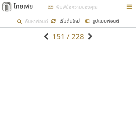
การในรูปแบบใหม่เพื่อใช้เป็นแนวทางในการศึกษารูป
ร่างหน้าตาของฟอนต์ไทยสำหรับการเรียนรู้เพื่อเริ่ม
เริ่มต้นใหม่
รูปแบบฟอนต์
สร้างฟอนต์ของตัวเอง ในเดือนมีนาคม พ.ศ. ๒๕๖๒ จึง
151 / 228
ได้เริ่ม ไทยเฟซ นี้ขึ้นมา
ตัวอักษรมีหัวขมวด
แบบตัวอักษรหัวบัว
แสดงผลแบบลิสต์
ตัวอักษรไม่มีหัวขมวด
แบบตัวอักษรหัวบอด
9
A
B
C
D
E
F
G
H
I
J
ฟอนต์ยอดนิยม
แบบตัวอักษรเกาหลี
เป้าหมายที่ยังคงดำเนินไปอยู่ คือการเพิ่มฟอนต์ไทย
K
L
M
N
O
P
Q
R
S
T
U
ฟอนต์ล้านดาวน์โหลด
แบบตัวอักษรเส้นขอบ
เข้าไปให้ได้อย่างน้อยเดือนละ ๓๐ ฟอนต์ นั่นหมายถึง
ระบบปฏิบัติการ
แบบตัวอักษรแฟนซี
V
W
Y
Z
อัตลักษณ์องค์กร
แบบตัวอักษรโบราณ
ปลายปี พ.ศ. ๒๕๖๒ จะมีฟอนต์ไม่ต่ำกว่า ๔๐๐ ฟอนต์ใน
แบบตัวการ์ตูน
แบบตัวเขียนพู่กัน
ก
ข
ค
จ
ฉ
ช
ซ
ฌ
ด
ต
ถ
ระบบ หวังว่า นอกจากจะเป็นประโยชน์ต่อตนเองแล้ว
แบบตัวดิสเพลย์
แบบตัวเนื้อความ
จะมีประโยชน์กับผู้อื่นได้บ้าง ไม่มากก็น้อย
แบบตัวประดิษฐ์
แบบตัวเหลี่ยม
ท
ธ
น
บ
ป
ผ
พ
ฟ
ภ
ม
ย
แบบตัวพิกเซล
แบบปลายมน
ร
ฤ
ล
ว
ศ
ส
ห
อ
ฮ
แบบตัวพิมพ์ดีด
แบบปลายแหลม
ขอขอบคุณ
แบบตัวมีเชิงฐาน
แบบปากกาหัวตัด
แบบตัวอักษรจีน
แบบฟอนต์ซิ่ง
แบบตัวอักษรซ้อนเงา
แบบลายมือผู้ใหญ่