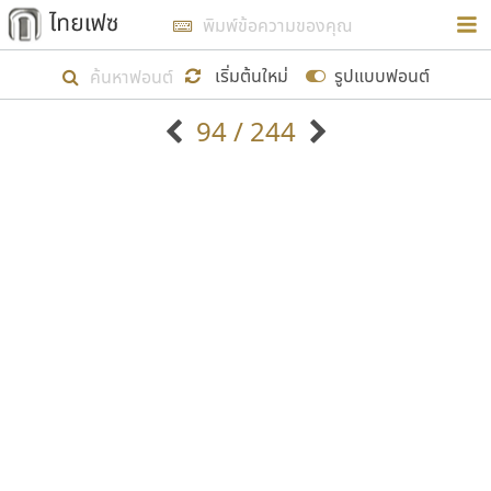
การในรูปแบบใหม่เพื่อใช้เป็นแนวทางในการศึกษารูป
ร่างหน้าตาของฟอนต์ไทยสำหรับการเรียนรู้เพื่อเริ่ม
เริ่มต้นใหม่
รูปแบบฟอนต์
สร้างฟอนต์ของตัวเอง ในเดือนมีนาคม พ.ศ. ๒๕๖๒ จึง
94 / 244
ได้เริ่ม ไทยเฟซ นี้ขึ้นมา
ตัวอักษรมีหัวขมวด
แบบตัวอักษรหัวบัว
แสดงผลแบบลิสต์
ตัวอักษรไม่มีหัวขมวด
แบบตัวอักษรหัวบอด
9
A
B
C
D
E
F
G
H
I
J
ฟอนต์ยอดนิยม
แบบตัวอักษรเกาหลี
เป้าหมายที่ยังคงดำเนินไปอยู่ คือการเพิ่มฟอนต์ไทย
K
L
M
N
O
P
Q
R
S
T
U
ฟอนต์ล้านดาวน์โหลด
แบบตัวอักษรเส้นขอบ
เข้าไปให้ได้อย่างน้อยเดือนละ ๓๐ ฟอนต์ นั่นหมายถึง
ระบบปฏิบัติการ
แบบตัวอักษรแฟนซี
V
W
Y
Z
อัตลักษณ์องค์กร
แบบตัวอักษรโบราณ
ปลายปี พ.ศ. ๒๕๖๒ จะมีฟอนต์ไม่ต่ำกว่า ๔๐๐ ฟอนต์ใน
แบบตัวการ์ตูน
แบบตัวเขียนพู่กัน
ก
ข
ค
จ
ฉ
ช
ซ
ฌ
ด
ต
ถ
ระบบ หวังว่า นอกจากจะเป็นประโยชน์ต่อตนเองแล้ว
แบบตัวดิสเพลย์
แบบตัวเนื้อความ
จะมีประโยชน์กับผู้อื่นได้บ้าง ไม่มากก็น้อย
แบบตัวประดิษฐ์
แบบตัวเหลี่ยม
ท
ธ
น
บ
ป
ผ
พ
ฟ
ภ
ม
ย
แบบตัวพิกเซล
แบบปลายมน
ร
ฤ
ล
ว
ศ
ส
ห
อ
ฮ
แบบตัวพิมพ์ดีด
แบบปลายแหลม
ขอขอบคุณ
แบบตัวมีเชิงฐาน
แบบปากกาหัวตัด
แบบตัวอักษรจีน
แบบฟอนต์ซิ่ง
แบบตัวอักษรซ้อนเงา
แบบลายมือผู้ใหญ่