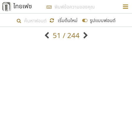
การในรูปแบบใหม่เพื่อใช้เป็นแนวทางในการศึกษารูป
ร่างหน้าตาของฟอนต์ไทยสำหรับการเรียนรู้เพื่อเริ่ม
เริ่มต้นใหม่
รูปแบบฟอนต์
สร้างฟอนต์ของตัวเอง ในเดือนมีนาคม พ.ศ. ๒๕๖๒ จึง
51 / 244
ได้เริ่ม ไทยเฟซ นี้ขึ้นมา
ตัวอักษรมีหัวขมวด
แบบตัวอักษรหัวบัว
แสดงผลแบบลิสต์
ตัวอักษรไม่มีหัวขมวด
แบบตัวอักษรหัวบอด
9
A
B
C
D
E
F
G
H
I
J
ฟอนต์ยอดนิยม
แบบตัวอักษรเกาหลี
เป้าหมายที่ยังคงดำเนินไปอยู่ คือการเพิ่มฟอนต์ไทย
K
L
M
N
O
P
Q
R
S
T
U
ฟอนต์ล้านดาวน์โหลด
แบบตัวอักษรเส้นขอบ
เข้าไปให้ได้อย่างน้อยเดือนละ ๓๐ ฟอนต์ นั่นหมายถึง
ระบบปฏิบัติการ
แบบตัวอักษรแฟนซี
V
W
Y
Z
อัตลักษณ์องค์กร
แบบตัวอักษรโบราณ
ปลายปี พ.ศ. ๒๕๖๒ จะมีฟอนต์ไม่ต่ำกว่า ๔๐๐ ฟอนต์ใน
แบบตัวการ์ตูน
แบบตัวเขียนพู่กัน
ก
ข
ค
จ
ฉ
ช
ซ
ฌ
ด
ต
ถ
ระบบ หวังว่า นอกจากจะเป็นประโยชน์ต่อตนเองแล้ว
แบบตัวดิสเพลย์
แบบตัวเนื้อความ
จะมีประโยชน์กับผู้อื่นได้บ้าง ไม่มากก็น้อย
แบบตัวประดิษฐ์
แบบตัวเหลี่ยม
ท
ธ
น
บ
ป
ผ
พ
ฟ
ภ
ม
ย
แบบตัวพิกเซล
แบบปลายมน
ร
ฤ
ล
ว
ศ
ส
ห
อ
ฮ
แบบตัวพิมพ์ดีด
แบบปลายแหลม
ขอขอบคุณ
แบบตัวมีเชิงฐาน
แบบปากกาหัวตัด
แบบตัวอักษรจีน
แบบฟอนต์ซิ่ง
แบบตัวอักษรซ้อนเงา
แบบลายมือผู้ใหญ่