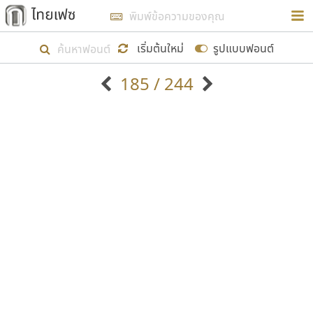
การในรูปแบบใหม่เพื่อใช้เป็นแนวทางในการศึกษารูป
ร่างหน้าตาของฟอนต์ไทยสำหรับการเรียนรู้เพื่อเริ่ม
เริ่มต้นใหม่
รูปแบบฟอนต์
สร้างฟอนต์ของตัวเอง ในเดือนมีนาคม พ.ศ. ๒๕๖๒ จึง
185 / 244
ได้เริ่ม ไทยเฟซ นี้ขึ้นมา
ตัวอักษรมีหัวขมวด
แบบตัวอักษรหัวบัว
แสดงผลแบบลิสต์
ตัวอักษรไม่มีหัวขมวด
แบบตัวอักษรหัวบอด
9
A
B
C
D
E
F
G
H
I
J
ฟอนต์ยอดนิยม
แบบตัวอักษรเกาหลี
เป้าหมายที่ยังคงดำเนินไปอยู่ คือการเพิ่มฟอนต์ไทย
K
L
M
N
O
P
Q
R
S
T
U
ฟอนต์ล้านดาวน์โหลด
แบบตัวอักษรเส้นขอบ
เข้าไปให้ได้อย่างน้อยเดือนละ ๓๐ ฟอนต์ นั่นหมายถึง
ระบบปฏิบัติการ
แบบตัวอักษรแฟนซี
V
W
Y
Z
อัตลักษณ์องค์กร
แบบตัวอักษรโบราณ
ปลายปี พ.ศ. ๒๕๖๒ จะมีฟอนต์ไม่ต่ำกว่า ๔๐๐ ฟอนต์ใน
แบบตัวการ์ตูน
แบบตัวเขียนพู่กัน
ก
ข
ค
จ
ฉ
ช
ซ
ฌ
ด
ต
ถ
ระบบ หวังว่า นอกจากจะเป็นประโยชน์ต่อตนเองแล้ว
แบบตัวดิสเพลย์
แบบตัวเนื้อความ
จะมีประโยชน์กับผู้อื่นได้บ้าง ไม่มากก็น้อย
แบบตัวประดิษฐ์
แบบตัวเหลี่ยม
ท
ธ
น
บ
ป
ผ
พ
ฟ
ภ
ม
ย
แบบตัวพิกเซล
แบบปลายมน
ร
ฤ
ล
ว
ศ
ส
ห
อ
ฮ
แบบตัวพิมพ์ดีด
แบบปลายแหลม
ขอขอบคุณ
แบบตัวมีเชิงฐาน
แบบปากกาหัวตัด
แบบตัวอักษรจีน
แบบฟอนต์ซิ่ง
แบบตัวอักษรซ้อนเงา
แบบลายมือผู้ใหญ่