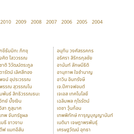
2010
2009
2008
2007
2006
2005
2004
ักขีธัมมิกะ ภิกขุ
อนุทิน วงศ์สรรคกร
ังศิต ไสววรรณ
อริศรา สิริกรกุลชัย
ุชาติ วิวัฒน์ตระกูล
อานันท์ ลักษมีธิติ
ุดารัตน์ เลิศสีทอง
อานุภาพ ใจชำนาญ
ุพจน์ อุประวรรณ
อาวิน อินทรังษี
ุพรรณ สุวรรณโน
เจ.ปีศาจฟอนต์
ัมพันธ์ สิทธิวรรณธนะ
เจเอส เทคโนโลยี
วิทย์ บั้งเงิน
เฉลิมพล กุไรรัตน์
ุวิสา ภูสุมาศ
เดชา วุ้นก้อน
ุเทพ จันทร์ชูผล
เทพพิทักษ์ การุญบุญญานันท์
ุเมธี ขาวงาม
เนติมา เจษฎาพรพันธุ์
ตีฟ แมทอีสัน
เศรษฐวัฒน์ อุทธา