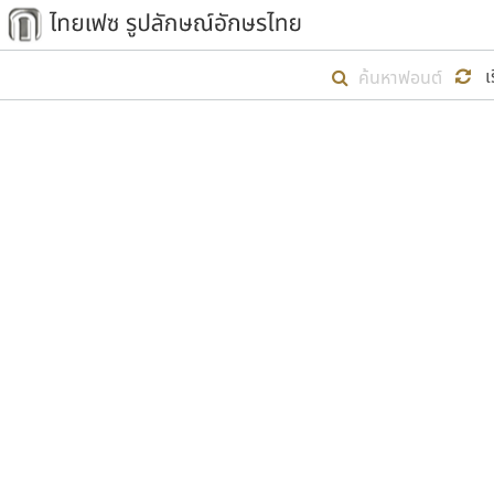
เริ่ม ไทยเฟซ นี้ขึ้นมา
เ
เป้าหมายที่ยังคงดำเนินไปอยู่ คือกา
ไม่ต่ำกว่า ๔๐๐ ฟอนต์ในระบบ หวังว่า 
ตัวอักษรมีหัวขมวด
แบบตัวการ์ตูน
ตัวอักษรไม่มีหัวขมวด
แบบตัวดิสเพลย์
9
A
B
C
D
E
F
ฟอนต์ยอดนิยม
แบบตัวประดิษฐ์
ฟอนต์ล้านดาวน์โหลด
ก
ข
ค
จ
ฉ
ช
แบบตัวพิกเซล
ซ
ฌ
ด
ต
ระบบปฏิบัติการ
แบบตัวพิมพ์ดีด
อัตลักษณ์องค์กร
แบบตัวมีเชิงฐาน
ผู้อ
คุณแ