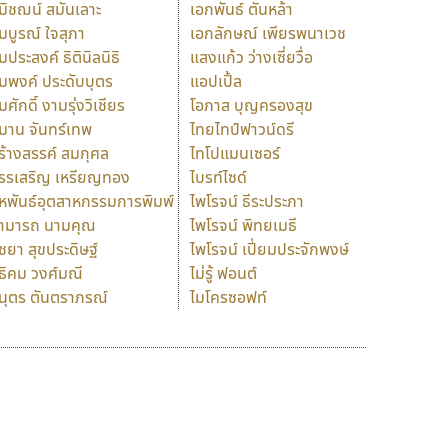
มิชฌน์ สมันเลาะ
เอกพันธ์ ตันหล้า
มบูรณ์ ใจสุภา
เอกลักษณ์ เพียรพนาเวช
มประสงค์ ธิตินิลนิธิ
แสงแก้ว ว่างเซี่ยวื่อ
มพงค์ ประดับบุตร
แอปเปิ้ล
มศักดิ์ งามรุ่งวิเชียร
โอภาส บุญครองสุข
มาน จันทร์เทพ
ไทยไทป์ฟาวน์ดรี
ร้างสรรค์ สมกุศล
ไทโปแมนเซอร์
รรเสริญ เหรียญทอง
ไบรท์ไซด์
หพันธ์อุตสาหกรรมการพิมพ์
ไพโรจน์ ธีระประภา
ามารถ นามคุณ
ไพโรจน์ พิทยเมธี
ิชยา สุขประดิษฐ์
ไพโรจน์ เปี่ยมประจักพงษ์
ธิคม วงศ์มณี
ไม่รู้ ฟอนต์
นุตร ตันตราภรณ์
ไมโครซอฟท์
ร
ฤ