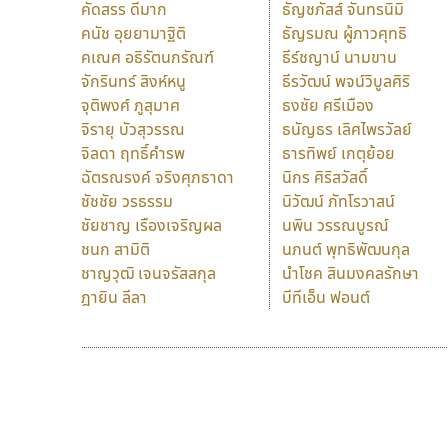
คัดสรร ดีมาก
ธัญชภัสส์ จันทรนิมิ
คนัช อุยยามาฐิติ
ธัญรมณ ผู้ภาวศุทธิ
คเณศ อธิรัตนกรัณฑ์
ธีร์ชญาน์ นามขาน
จักรินทร์ สิงห์หนู
ธีรวัฒน์ พจน์วิบูลศิริ
จุติพงศ์ ภูสุมาศ
ธงชัย ศรีเมือง
จิรายุ บัวสุวรรณ
ธนัญธร เลิศไพรวัลย์
จิลดา ฤทธิ์คำรพ
ธารทิพย์ เกตุย้อย
ฉัตรณรงค์ จริงศุภธาดา
นิกร ศิริสวัสดิ์
ชัชชัย วรธรรม
นิวัฒน์ ภัทโรวาสน์
ชัยชาญ เรืองเจริญผล
นพิน วรรณบูรณ์
ชนก สามิติ
นภนต์ พุทธิพัฒนกุล
ชาญวุฒิ เจนจรัสสกุล
นำโชค สินมงคลรักษา
ฎายิน ลีลา
บีทีเอ็น ฟอนต์
9 Fonts
F
A
Fontcraft