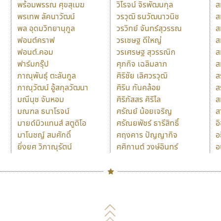
พร้อมพรรณ ศุขสุเมฆ
วิโรจน์ จิรพัฒนกุล
ส
พรเทพ ลัคนาวัฒน์
วรวุฒิ ธนวัฒนาวนิช
ส
พล อุดมวิทยานุกูล
วรวิทย์ จันทร์สุวรรณ
ส
ฟอนต์คราฟ
วรเชษฐ ดีใหญ่
ส
ฟอนต์.คอม
วรเศรษฐ สุวรรณิก
ส
ฟาร์มกรุ๊ป
ศุภกิจ เฉลิมลาภ
ส
ภาณุพันธุ์ ตะลันกูล
ศิริชัย เลิศวรวุฒิ
ส
ภาณุวัฒน์ อู้สกุลวัฒนา
ศิริน กันคล้อย
ส
มณีนุช จันหอม
ศิริภัสสร ศิริไล
ส
มณฑล ธนาโรจน์
ศรัณย์ น้อยเจริญ
ส
มายด์มิวแทนส์ สตูดิโอ
ศรัณยพัชร์ ธารีสิทธิ์
อ
มาโนชญ์ สมศักดิ์
ศฤงคาร ปัญญากิจ
อ
ยิ่งยศ วิภาณุรัตน์
ศศิกานต์ วงษ์อินทร์
อ
Naipol
TLWG
ช
O
Torsilp
ซ