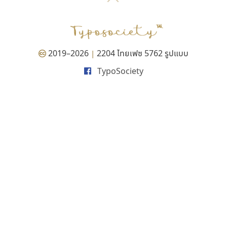
P
TS
PANI
Type Buthon
ฐ
PK
Typomancer
ฑ
PS
U
Q
UID
ด
2019–2026
2204 ไทยเฟซ 5762 รูปแบบ
|
R
UNK
ต
TypoSociety
S
UPC
ถ
Sarun’s
V
ท
SD
W
ธ
SOV
X
น
SP
Y
บ
Superstore
Z
ป
Surafont
zooddooz
ผ
T
ก
ฝ
TA
ข
TCHA
ค
TEPC
ง
ภ
TF
จ
ม