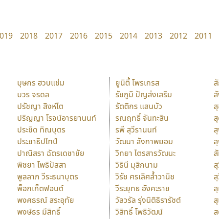
019
2018
2017
2016
2015
2014
2013
2012
2011
บุษกร ฮวบแช่ม
ยูนิตี้ โพรเกรส
ส
บวร จรดล
รัชภูมิ ปัญส่งเสริม
ส
ปรัชญา สิงห์โต
รัตติกร แสนบัว
ส
ปริญญา โรจน์อารยานนท์
รณฤทธิ์ จันทะสิน
ส
ประชิด ทิณบุตร
รพี สุวีรานนท์
ส
ประชาธิปไทป์
วัฒนา ลังกาพยอม
ส
ปาณิสรา ฉัตรเดชาชัย
วิทยา ไตรสารวัฒนะ
ส
พิชยา โพธิปัสสา
วิธินี มุสิกนาม
สุ
พูลลาภ วีระธนาบุตร
วิรัช ศรเลิศล้ำวานิช
ส
พ็อกเก็ตฟอนต์
วีระยุทธ อังคะราช
ส
พงศธรณ์ สระอุทัย
วัลวรัล รุ่งนิติธิรารัชต์
ส
พงษ์ธร มีสิทธิ์
วิสิทธิ์ โพธิวัฒน์
ส