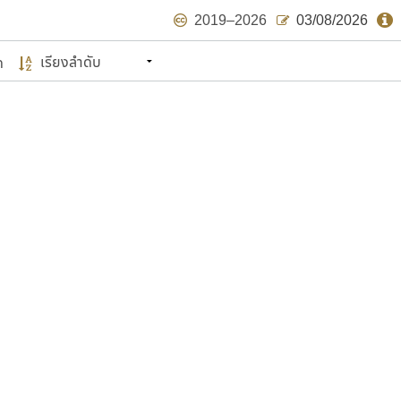
2019–2026
03/08/2026
ด
นหมายถึง ปลายปี พ.ศ. ๒๕๖๒ จะมีฟอนต์
ด้บ้าง ไม่มากก็น้อย
แบบตัวเขียนพู่กัน
แบบฟอนต์ซิ่ง
แบบตัวเนื้อความ
แบบลายมือผู้ใหญ่
S
T
U
V
W
Y
Z
แบบตัวเหลี่ยม
แบบลายมือวัยรุ่น
ย
แบบปลายมน
ร
ฤ
ล
ว
ศ
แบบลายมือเด็ก
ส
ห
อ
ฮ
แบบปลายแหลม
แบบอาลักษณ์
แบบปากกาหัวตัด
ษรไทย
์.คอม