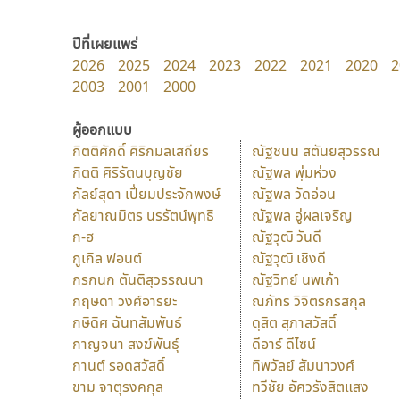
ปีที่เผยแพร่
2026
2025
2024
2023
2022
2021
2020
2
2003
2001
2000
ผู้ออกแบบ
กิตติศักดิ์ ศิริกมลเสถียร
ณัฐชนน สตันยสุวรรณ
กิตติ ศิริรัตนบุญชัย
ณัฐพล พุ่มห่วง
กัลย์สุดา เปี่ยมประจักพงษ์
ณัฐพล วัดอ่อน
กัลยาณมิตร นรรัตน์พุทธิ
ณัฐพล อู่ผลเจริญ
ก-ฮ
ณัฐวุฒิ วันดี
กูเกิล ฟอนต์
ณัฐวุฒิ เชิงดี
กรกนก ตันติสุวรรณนา
ณัฐวิทย์ นพเก้า
กฤษดา วงศ์อารยะ
ณภัทร วิจิตรกรสกุล
กษิดิศ ฉันทสัมพันธ์
ดุสิต สุภาสวัสดิ์
กาญจนา สงฆ์พันธุ์
ดีอาร์ ดีไซน์
กานต์ รอดสวัสดิ์
ทิพวัลย์ สัมนาวงศ์
ขาม จาตุรงคกุล
ทวีชัย อัศวรังสิตแสง