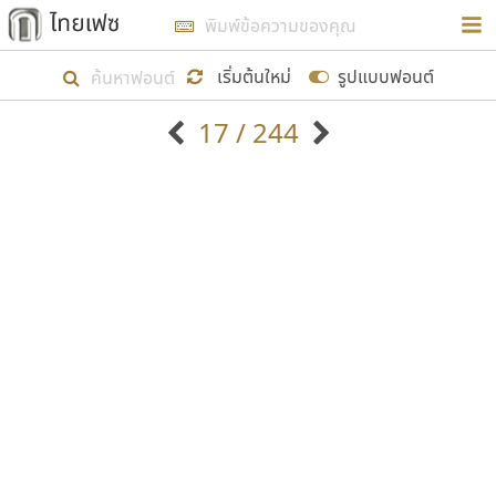
การในรูปแบบใหม่เพื่อใช้เป็นแนวทางในการศึกษารูป
ร่างหน้าตาของฟอนต์ไทยสำหรับการเรียนรู้เพื่อเริ่ม
เริ่มต้นใหม่
รูปแบบฟอนต์
สร้างฟอนต์ของตัวเอง ในเดือนมีนาคม พ.ศ. ๒๕๖๒ จึง
17 / 244
ได้เริ่ม ไทยเฟซ นี้ขึ้นมา
ตัวอักษรมีหัวขมวด
แบบตัวอักษรหัวบัว
แสดงผลแบบลิสต์
ตัวอักษรไม่มีหัวขมวด
แบบตัวอักษรหัวบอด
9
A
B
C
D
E
F
G
H
I
J
ฟอนต์ยอดนิยม
แบบตัวอักษรเกาหลี
เป้าหมายที่ยังคงดำเนินไปอยู่ คือการเพิ่มฟอนต์ไทย
K
L
M
N
O
P
Q
R
S
T
U
ฟอนต์ล้านดาวน์โหลด
แบบตัวอักษรเส้นขอบ
เข้าไปให้ได้อย่างน้อยเดือนละ ๓๐ ฟอนต์ นั่นหมายถึง
ระบบปฏิบัติการ
แบบตัวอักษรแฟนซี
V
W
Y
Z
อัตลักษณ์องค์กร
แบบตัวอักษรโบราณ
ปลายปี พ.ศ. ๒๕๖๒ จะมีฟอนต์ไม่ต่ำกว่า ๔๐๐ ฟอนต์ใน
แบบตัวการ์ตูน
แบบตัวเขียนพู่กัน
ก
ข
ค
จ
ฉ
ช
ซ
ฌ
ด
ต
ถ
ระบบ หวังว่า นอกจากจะเป็นประโยชน์ต่อตนเองแล้ว
แบบตัวดิสเพลย์
แบบตัวเนื้อความ
จะมีประโยชน์กับผู้อื่นได้บ้าง ไม่มากก็น้อย
แบบตัวประดิษฐ์
แบบตัวเหลี่ยม
ท
ธ
น
บ
ป
ผ
พ
ฟ
ภ
ม
ย
แบบตัวพิกเซล
แบบปลายมน
ร
ฤ
ล
ว
ศ
ส
ห
อ
ฮ
แบบตัวพิมพ์ดีด
แบบปลายแหลม
ขอขอบคุณ
แบบตัวมีเชิงฐาน
แบบปากกาหัวตัด
แบบตัวอักษรจีน
แบบฟอนต์ซิ่ง
แบบตัวอักษรซ้อนเงา
แบบลายมือผู้ใหญ่