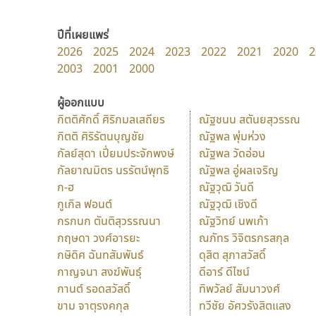
ปีที่เผยแพร่
2026
2025
2024
2023
2022
2021
2020
2
2003
2001
2000
ผู้ออกแบบ
กิตติศักดิ์ ศิริกมลเสถียร
ณัฐชนน สตันยสุวรรณ
กิตติ ศิริรัตนบุญชัย
ณัฐพล พุ่มห่วง
กัลย์สุดา เปี่ยมประจักพงษ์
ณัฐพล วัดอ่อน
กัลยาณมิตร นรรัตน์พุทธิ
ณัฐพล อู่ผลเจริญ
ก-ฮ
ณัฐวุฒิ วันดี
กูเกิล ฟอนต์
ณัฐวุฒิ เชิงดี
กรกนก ตันติสุวรรณนา
ณัฐวิทย์ นพเก้า
กฤษดา วงศ์อารยะ
ณภัทร วิจิตรกรสกุล
กษิดิศ ฉันทสัมพันธ์
ดุสิต สุภาสวัสดิ์
กาญจนา สงฆ์พันธุ์
ดีอาร์ ดีไซน์
กานต์ รอดสวัสดิ์
ทิพวัลย์ สัมนาวงศ์
ขาม จาตุรงคกุล
ทวีชัย อัศวรังสิตแสง