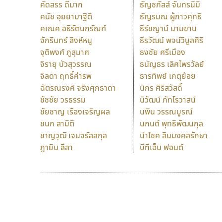
คัดสรร ดีมาก
ธัญชภัสส์ จันทรนิมิ
คนัช อุยยามาฐิติ
ธัญรมณ ผู้ภาวศุทธิ
คเณศ อธิรัตนกรัณฑ์
ธีร์ชญาน์ นามขาน
จักรินทร์ สิงห์หนู
ธีรวัฒน์ พจน์วิบูลศิริ
จุติพงศ์ ภูสุมาศ
ธงชัย ศรีเมือง
จิรายุ บัวสุวรรณ
ธนัญธร เลิศไพรวัลย์
จิลดา ฤทธิ์คำรพ
ธารทิพย์ เกตุย้อย
ฉัตรณรงค์ จริงศุภธาดา
นิกร ศิริสวัสดิ์
ชัชชัย วรธรรม
นิวัฒน์ ภัทโรวาสน์
ชัยชาญ เรืองเจริญผล
นพิน วรรณบูรณ์
ชนก สามิติ
นภนต์ พุทธิพัฒนกุล
ชาญวุฒิ เจนจรัสสกุล
นำโชค สินมงคลรักษา
ฎายิน ลีลา
บีทีเอ็น ฟอนต์
9 Fonts
F
A
Fontcraft