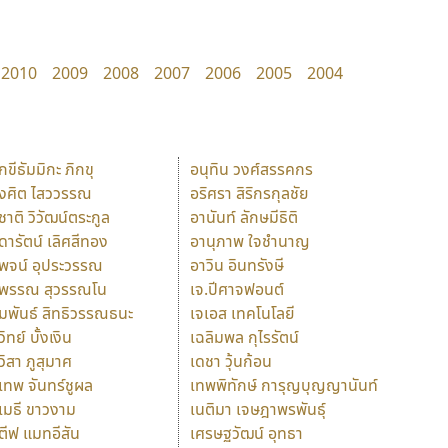
2010
2009
2008
2007
2006
2005
2004
ักขีธัมมิกะ ภิกขุ
อนุทิน วงศ์สรรคกร
ังศิต ไสววรรณ
อริศรา สิริกรกุลชัย
ุชาติ วิวัฒน์ตระกูล
อานันท์ ลักษมีธิติ
ุดารัตน์ เลิศสีทอง
อานุภาพ ใจชำนาญ
ุพจน์ อุประวรรณ
อาวิน อินทรังษี
ุพรรณ สุวรรณโน
เจ.ปีศาจฟอนต์
ัมพันธ์ สิทธิวรรณธนะ
เจเอส เทคโนโลยี
วิทย์ บั้งเงิน
เฉลิมพล กุไรรัตน์
ุวิสา ภูสุมาศ
เดชา วุ้นก้อน
ุเทพ จันทร์ชูผล
เทพพิทักษ์ การุญบุญญานันท์
ุเมธี ขาวงาม
เนติมา เจษฎาพรพันธุ์
ตีฟ แมทอีสัน
เศรษฐวัฒน์ อุทธา