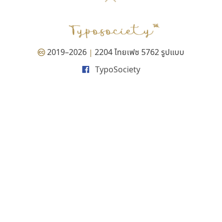
P
TS
PANI
Type Buthon
ฐ
PK
Typomancer
ฑ
PS
U
Q
UID
ด
2019–2026
2204 ไทยเฟซ 5762 รูปแบบ
|
R
UNK
ต
TypoSociety
S
UPC
ถ
Sarun’s
V
ท
SD
W
ธ
SOV
X
น
SP
Y
บ
Superstore
Z
ป
Surafont
zooddooz
ผ
T
ก
ฝ
TA
ข
TCHA
ค
TEPC
ง
ภ
TF
จ
ม