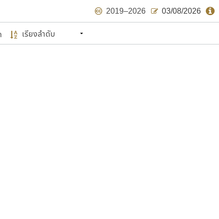
2019–2026
03/08/2026
ด
นหมายถึง ปลายปี พ.ศ. ๒๕๖๒ จะมีฟอนต์
ด้บ้าง ไม่มากก็น้อย
แบบตัวเขียนพู่กัน
แบบฟอนต์ซิ่ง
แบบตัวเนื้อความ
แบบลายมือผู้ใหญ่
S
T
U
V
W
Y
Z
แบบตัวเหลี่ยม
แบบลายมือวัยรุ่น
ย
แบบปลายมน
ร
ฤ
ล
ว
ศ
แบบลายมือเด็ก
ส
ห
อ
ฮ
แบบปลายแหลม
แบบอาลักษณ์
แบบปากกาหัวตัด
ษรไทย
์.คอม