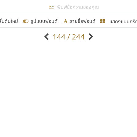
แสดงผลแบบลิสต์
ริ่มต้นใหม่
รูปแบบฟอนต์
รายชื่อฟอนต์
แสดงแบบกริ
รเพิ่มฟอนต์ไทยเข้าไปให้ได้อย่างน้อยเดือนละ ๓๐ ฟอนต์ นั่
144 / 244
นอกจากจะเป็นประโยชน์ต่อตนเองแล้ว จะมีประโยชน์กับผู้อื่นไ
แบบตัวอักษรจีน
แบบตัวอักษรหัวบัว
แบบตัวอักษรซ้อนเงา
แบบตัวอักษรหัวบอด
G
H
I
J
K
L
M
N
O
P
Q
R
แบบตัวอักษรย้อนยุค
แบบตัวอักษรเกาหลี
ขอขอบคุณ
ถ
แบบตัวอักษรล้านนา
ท
ธ
น
บ
ป
แบบตัวอักษรเส้นขอบ
ผ
พ
ฟ
ภ
ม
แบบตัวอักษรลาว
แบบตัวอักษรแฟนซี
แบบตัวอักษรสคริปท์
แบบตัวอักษรโบราณ
อกแบบฟอนต์ไทยทุกท่านที่สร้างสรรค์ผลงานเพื่อสืบสานอัก
อน ปรัชญา สิงห์โต ที่อนุญาตให้เผยแพร่ข้อมูลจาก ฟอนต