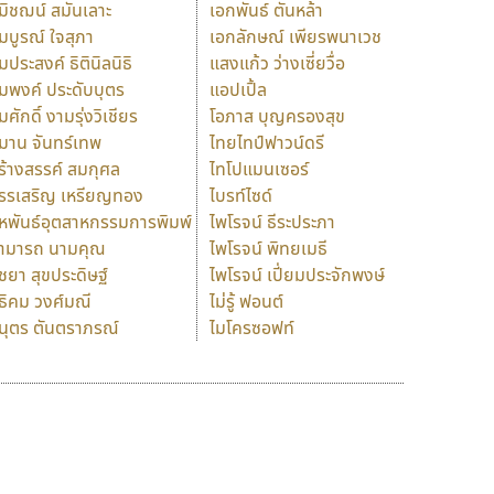
มิชฌน์ สมันเลาะ
เอกพันธ์ ตันหล้า
มบูรณ์ ใจสุภา
เอกลักษณ์ เพียรพนาเวช
มประสงค์ ธิตินิลนิธิ
แสงแก้ว ว่างเซี่ยวื่อ
มพงค์ ประดับบุตร
แอปเปิ้ล
มศักดิ์ งามรุ่งวิเชียร
โอภาส บุญครองสุข
มาน จันทร์เทพ
ไทยไทป์ฟาวน์ดรี
ร้างสรรค์ สมกุศล
ไทโปแมนเซอร์
รรเสริญ เหรียญทอง
ไบรท์ไซด์
หพันธ์อุตสาหกรรมการพิมพ์
ไพโรจน์ ธีระประภา
ามารถ นามคุณ
ไพโรจน์ พิทยเมธี
ิชยา สุขประดิษฐ์
ไพโรจน์ เปี่ยมประจักพงษ์
ธิคม วงศ์มณี
ไม่รู้ ฟอนต์
นุตร ตันตราภรณ์
ไมโครซอฟท์
ร
ฤ