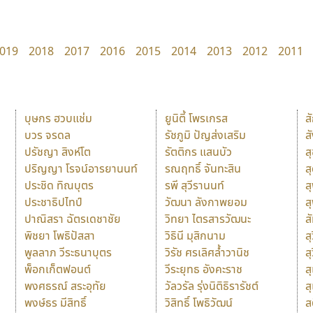
019
2018
2017
2016
2015
2014
2013
2012
2011
บุษกร ฮวบแช่ม
ยูนิตี้ โพรเกรส
ส
บวร จรดล
รัชภูมิ ปัญส่งเสริม
ส
ปรัชญา สิงห์โต
รัตติกร แสนบัว
ส
ปริญญา โรจน์อารยานนท์
รณฤทธิ์ จันทะสิน
ส
ประชิด ทิณบุตร
รพี สุวีรานนท์
ส
ประชาธิปไทป์
วัฒนา ลังกาพยอม
ส
ปาณิสรา ฉัตรเดชาชัย
วิทยา ไตรสารวัฒนะ
ส
พิชยา โพธิปัสสา
วิธินี มุสิกนาม
สุ
พูลลาภ วีระธนาบุตร
วิรัช ศรเลิศล้ำวานิช
ส
พ็อกเก็ตฟอนต์
วีระยุทธ อังคะราช
ส
พงศธรณ์ สระอุทัย
วัลวรัล รุ่งนิติธิรารัชต์
ส
พงษ์ธร มีสิทธิ์
วิสิทธิ์ โพธิวัฒน์
ส