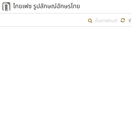
เริ่ม ไทยเฟซ นี้ขึ้นมา
เ
เป้าหมายที่ยังคงดำเนินไปอยู่ คือกา
ไม่ต่ำกว่า ๔๐๐ ฟอนต์ในระบบ หวังว่า 
ตัวอักษรมีหัวขมวด
แบบตัวการ์ตูน
ตัวอักษรไม่มีหัวขมวด
แบบตัวดิสเพลย์
9
A
B
C
D
E
F
ฟอนต์ยอดนิยม
แบบตัวประดิษฐ์
ฟอนต์ล้านดาวน์โหลด
ก
ข
ค
จ
ฉ
ช
แบบตัวพิกเซล
ซ
ฌ
ด
ต
ระบบปฏิบัติการ
แบบตัวพิมพ์ดีด
อัตลักษณ์องค์กร
แบบตัวมีเชิงฐาน
ผู้อ
คุณแ