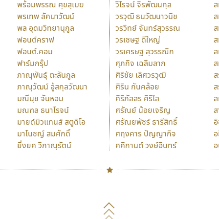
พร้อมพรรณ ศุขสุเมฆ
วิโรจน์ จิรพัฒนกุล
ส
พรเทพ ลัคนาวัฒน์
วรวุฒิ ธนวัฒนาวนิช
ส
พล อุดมวิทยานุกูล
วรวิทย์ จันทร์สุวรรณ
ส
ฟอนต์คราฟ
วรเชษฐ ดีใหญ่
ส
ฟอนต์.คอม
วรเศรษฐ สุวรรณิก
ส
ฟาร์มกรุ๊ป
ศุภกิจ เฉลิมลาภ
ส
ภาณุพันธุ์ ตะลันกูล
ศิริชัย เลิศวรวุฒิ
ส
ภาณุวัฒน์ อู้สกุลวัฒนา
ศิริน กันคล้อย
ส
มณีนุช จันหอม
ศิริภัสสร ศิริไล
ส
มณฑล ธนาโรจน์
ศรัณย์ น้อยเจริญ
ส
มายด์มิวแทนส์ สตูดิโอ
ศรัณยพัชร์ ธารีสิทธิ์
อ
มาโนชญ์ สมศักดิ์
ศฤงคาร ปัญญากิจ
อ
ยิ่งยศ วิภาณุรัตน์
ศศิกานต์ วงษ์อินทร์
อ
Naipol
TLWG
ช
O
Torsilp
ซ