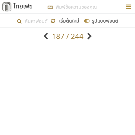
การในรูปแบบใหม่เพื่อใช้เป็นแนวทางในการศึกษารูป
ร่างหน้าตาของฟอนต์ไทยสำหรับการเรียนรู้เพื่อเริ่ม
เริ่มต้นใหม่
รูปแบบฟอนต์
สร้างฟอนต์ของตัวเอง ในเดือนมีนาคม พ.ศ. ๒๕๖๒ จึง
187 / 244
ได้เริ่ม ไทยเฟซ นี้ขึ้นมา
ตัวอักษรมีหัวขมวด
แบบตัวอักษรหัวบัว
แสดงผลแบบลิสต์
ตัวอักษรไม่มีหัวขมวด
แบบตัวอักษรหัวบอด
9
A
B
C
D
E
F
G
H
I
J
ฟอนต์ยอดนิยม
แบบตัวอักษรเกาหลี
เป้าหมายที่ยังคงดำเนินไปอยู่ คือการเพิ่มฟอนต์ไทย
K
L
M
N
O
P
Q
R
S
T
U
ฟอนต์ล้านดาวน์โหลด
แบบตัวอักษรเส้นขอบ
เข้าไปให้ได้อย่างน้อยเดือนละ ๓๐ ฟอนต์ นั่นหมายถึง
ระบบปฏิบัติการ
แบบตัวอักษรแฟนซี
V
W
Y
Z
อัตลักษณ์องค์กร
แบบตัวอักษรโบราณ
ปลายปี พ.ศ. ๒๕๖๒ จะมีฟอนต์ไม่ต่ำกว่า ๔๐๐ ฟอนต์ใน
แบบตัวการ์ตูน
แบบตัวเขียนพู่กัน
ก
ข
ค
จ
ฉ
ช
ซ
ฌ
ด
ต
ถ
ระบบ หวังว่า นอกจากจะเป็นประโยชน์ต่อตนเองแล้ว
แบบตัวดิสเพลย์
แบบตัวเนื้อความ
จะมีประโยชน์กับผู้อื่นได้บ้าง ไม่มากก็น้อย
แบบตัวประดิษฐ์
แบบตัวเหลี่ยม
ท
ธ
น
บ
ป
ผ
พ
ฟ
ภ
ม
ย
แบบตัวพิกเซล
แบบปลายมน
ร
ฤ
ล
ว
ศ
ส
ห
อ
ฮ
แบบตัวพิมพ์ดีด
แบบปลายแหลม
ขอขอบคุณ
แบบตัวมีเชิงฐาน
แบบปากกาหัวตัด
แบบตัวอักษรจีน
แบบฟอนต์ซิ่ง
แบบตัวอักษรซ้อนเงา
แบบลายมือผู้ใหญ่