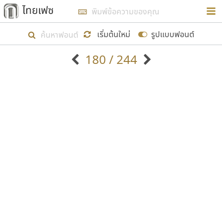
การในรูปแบบใหม่เพื่อใช้เป็นแนวทางในการศึกษารูป
ร่างหน้าตาของฟอนต์ไทยสำหรับการเรียนรู้เพื่อเริ่ม
เริ่มต้นใหม่
รูปแบบฟอนต์
สร้างฟอนต์ของตัวเอง ในเดือนมีนาคม พ.ศ. ๒๕๖๒ จึง
180 / 244
ได้เริ่ม ไทยเฟซ นี้ขึ้นมา
ตัวอักษรมีหัวขมวด
แบบตัวอักษรหัวบัว
แสดงผลแบบลิสต์
ตัวอักษรไม่มีหัวขมวด
แบบตัวอักษรหัวบอด
9
A
B
C
D
E
F
G
H
I
J
ฟอนต์ยอดนิยม
แบบตัวอักษรเกาหลี
เป้าหมายที่ยังคงดำเนินไปอยู่ คือการเพิ่มฟอนต์ไทย
K
L
M
N
O
P
Q
R
S
T
U
ฟอนต์ล้านดาวน์โหลด
แบบตัวอักษรเส้นขอบ
เข้าไปให้ได้อย่างน้อยเดือนละ ๓๐ ฟอนต์ นั่นหมายถึง
ระบบปฏิบัติการ
แบบตัวอักษรแฟนซี
V
W
Y
Z
อัตลักษณ์องค์กร
แบบตัวอักษรโบราณ
ปลายปี พ.ศ. ๒๕๖๒ จะมีฟอนต์ไม่ต่ำกว่า ๔๐๐ ฟอนต์ใน
แบบตัวการ์ตูน
แบบตัวเขียนพู่กัน
ก
ข
ค
จ
ฉ
ช
ซ
ฌ
ด
ต
ถ
ระบบ หวังว่า นอกจากจะเป็นประโยชน์ต่อตนเองแล้ว
แบบตัวดิสเพลย์
แบบตัวเนื้อความ
จะมีประโยชน์กับผู้อื่นได้บ้าง ไม่มากก็น้อย
แบบตัวประดิษฐ์
แบบตัวเหลี่ยม
ท
ธ
น
บ
ป
ผ
พ
ฟ
ภ
ม
ย
แบบตัวพิกเซล
แบบปลายมน
ร
ฤ
ล
ว
ศ
ส
ห
อ
ฮ
แบบตัวพิมพ์ดีด
แบบปลายแหลม
ขอขอบคุณ
แบบตัวมีเชิงฐาน
แบบปากกาหัวตัด
แบบตัวอักษรจีน
แบบฟอนต์ซิ่ง
แบบตัวอักษรซ้อนเงา
แบบลายมือผู้ใหญ่