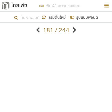
การในรูปแบบใหม่เพื่อใช้เป็นแนวทางในการศึกษารูป
ร่างหน้าตาของฟอนต์ไทยสำหรับการเรียนรู้เพื่อเริ่ม
เริ่มต้นใหม่
รูปแบบฟอนต์
สร้างฟอนต์ของตัวเอง ในเดือนมีนาคม พ.ศ. ๒๕๖๒ จึง
181 / 244
ได้เริ่ม ไทยเฟซ นี้ขึ้นมา
ตัวอักษรมีหัวขมวด
แบบตัวอักษรหัวบัว
แสดงผลแบบลิสต์
ตัวอักษรไม่มีหัวขมวด
แบบตัวอักษรหัวบอด
9
A
B
C
D
E
F
G
H
I
J
ฟอนต์ยอดนิยม
แบบตัวอักษรเกาหลี
เป้าหมายที่ยังคงดำเนินไปอยู่ คือการเพิ่มฟอนต์ไทย
K
L
M
N
O
P
Q
R
S
T
U
ฟอนต์ล้านดาวน์โหลด
แบบตัวอักษรเส้นขอบ
เข้าไปให้ได้อย่างน้อยเดือนละ ๓๐ ฟอนต์ นั่นหมายถึง
ระบบปฏิบัติการ
แบบตัวอักษรแฟนซี
V
W
Y
Z
อัตลักษณ์องค์กร
แบบตัวอักษรโบราณ
ปลายปี พ.ศ. ๒๕๖๒ จะมีฟอนต์ไม่ต่ำกว่า ๔๐๐ ฟอนต์ใน
แบบตัวการ์ตูน
แบบตัวเขียนพู่กัน
ก
ข
ค
จ
ฉ
ช
ซ
ฌ
ด
ต
ถ
ระบบ หวังว่า นอกจากจะเป็นประโยชน์ต่อตนเองแล้ว
แบบตัวดิสเพลย์
แบบตัวเนื้อความ
จะมีประโยชน์กับผู้อื่นได้บ้าง ไม่มากก็น้อย
แบบตัวประดิษฐ์
แบบตัวเหลี่ยม
ท
ธ
น
บ
ป
ผ
พ
ฟ
ภ
ม
ย
แบบตัวพิกเซล
แบบปลายมน
ร
ฤ
ล
ว
ศ
ส
ห
อ
ฮ
แบบตัวพิมพ์ดีด
แบบปลายแหลม
ขอขอบคุณ
แบบตัวมีเชิงฐาน
แบบปากกาหัวตัด
แบบตัวอักษรจีน
แบบฟอนต์ซิ่ง
แบบตัวอักษรซ้อนเงา
แบบลายมือผู้ใหญ่