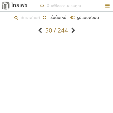
การในรูปแบบใหม่เพื่อใช้เป็นแนวทางในการศึกษารูป
ร่างหน้าตาของฟอนต์ไทยสำหรับการเรียนรู้เพื่อเริ่ม
เริ่มต้นใหม่
รูปแบบฟอนต์
สร้างฟอนต์ของตัวเอง ในเดือนมีนาคม พ.ศ. ๒๕๖๒ จึง
50 / 244
ได้เริ่ม ไทยเฟซ นี้ขึ้นมา
ตัวอักษรมีหัวขมวด
แบบตัวอักษรหัวบัว
แสดงผลแบบลิสต์
ตัวอักษรไม่มีหัวขมวด
แบบตัวอักษรหัวบอด
9
A
B
C
D
E
F
G
H
I
J
ฟอนต์ยอดนิยม
แบบตัวอักษรเกาหลี
เป้าหมายที่ยังคงดำเนินไปอยู่ คือการเพิ่มฟอนต์ไทย
K
L
M
N
O
P
Q
R
S
T
U
ฟอนต์ล้านดาวน์โหลด
แบบตัวอักษรเส้นขอบ
เข้าไปให้ได้อย่างน้อยเดือนละ ๓๐ ฟอนต์ นั่นหมายถึง
ระบบปฏิบัติการ
แบบตัวอักษรแฟนซี
V
W
Y
Z
อัตลักษณ์องค์กร
แบบตัวอักษรโบราณ
ปลายปี พ.ศ. ๒๕๖๒ จะมีฟอนต์ไม่ต่ำกว่า ๔๐๐ ฟอนต์ใน
แบบตัวการ์ตูน
แบบตัวเขียนพู่กัน
ก
ข
ค
จ
ฉ
ช
ซ
ฌ
ด
ต
ถ
ระบบ หวังว่า นอกจากจะเป็นประโยชน์ต่อตนเองแล้ว
แบบตัวดิสเพลย์
แบบตัวเนื้อความ
จะมีประโยชน์กับผู้อื่นได้บ้าง ไม่มากก็น้อย
แบบตัวประดิษฐ์
แบบตัวเหลี่ยม
ท
ธ
น
บ
ป
ผ
พ
ฟ
ภ
ม
ย
แบบตัวพิกเซล
แบบปลายมน
ร
ฤ
ล
ว
ศ
ส
ห
อ
ฮ
แบบตัวพิมพ์ดีด
แบบปลายแหลม
ขอขอบคุณ
แบบตัวมีเชิงฐาน
แบบปากกาหัวตัด
แบบตัวอักษรจีน
แบบฟอนต์ซิ่ง
แบบตัวอักษรซ้อนเงา
แบบลายมือผู้ใหญ่