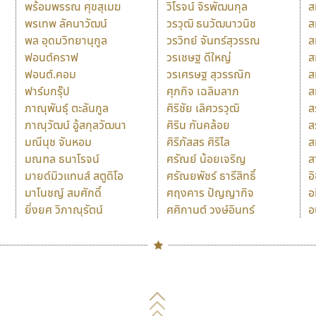
พร้อมพรรณ ศุขสุเมฆ
วิโรจน์ จิรพัฒนกุล
ส
พรเทพ ลัคนาวัฒน์
วรวุฒิ ธนวัฒนาวนิช
ส
พล อุดมวิทยานุกูล
วรวิทย์ จันทร์สุวรรณ
ส
ฟอนต์คราฟ
วรเชษฐ ดีใหญ่
ส
ฟอนต์.คอม
วรเศรษฐ สุวรรณิก
ส
ฟาร์มกรุ๊ป
ศุภกิจ เฉลิมลาภ
ส
ภาณุพันธุ์ ตะลันกูล
ศิริชัย เลิศวรวุฒิ
ส
ภาณุวัฒน์ อู้สกุลวัฒนา
ศิริน กันคล้อย
ส
มณีนุช จันหอม
ศิริภัสสร ศิริไล
ส
มณฑล ธนาโรจน์
ศรัณย์ น้อยเจริญ
ส
มายด์มิวแทนส์ สตูดิโอ
ศรัณยพัชร์ ธารีสิทธิ์
อ
มาโนชญ์ สมศักดิ์
ศฤงคาร ปัญญากิจ
อ
ยิ่งยศ วิภาณุรัตน์
ศศิกานต์ วงษ์อินทร์
อ
Naipol
TLWG
ช
O
Torsilp
ซ