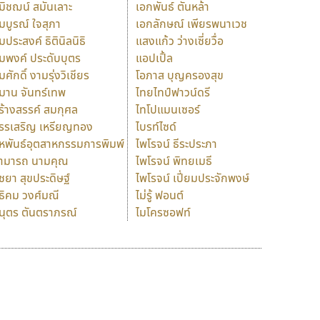
มิชฌน์ สมันเลาะ
เอกพันธ์ ตันหล้า
มบูรณ์ ใจสุภา
เอกลักษณ์ เพียรพนาเวช
มประสงค์ ธิตินิลนิธิ
แสงแก้ว ว่างเซี่ยวื่อ
มพงค์ ประดับบุตร
แอปเปิ้ล
มศักดิ์ งามรุ่งวิเชียร
โอภาส บุญครองสุข
มาน จันทร์เทพ
ไทยไทป์ฟาวน์ดรี
ร้างสรรค์ สมกุศล
ไทโปแมนเซอร์
รรเสริญ เหรียญทอง
ไบรท์ไซด์
หพันธ์อุตสาหกรรมการพิมพ์
ไพโรจน์ ธีระประภา
ามารถ นามคุณ
ไพโรจน์ พิทยเมธี
ิชยา สุขประดิษฐ์
ไพโรจน์ เปี่ยมประจักพงษ์
ธิคม วงศ์มณี
ไม่รู้ ฟอนต์
นุตร ตันตราภรณ์
ไมโครซอฟท์
ร
ฤ