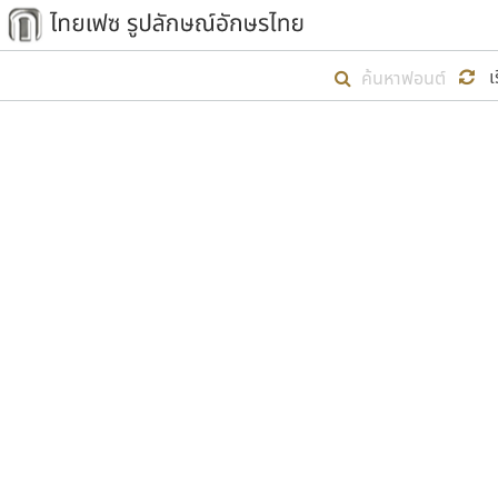
เริ่ม ไทยเฟซ นี้ขึ้นมา
เ
เป้าหมายที่ยังคงดำเนินไปอยู่ คือกา
ไม่ต่ำกว่า ๔๐๐ ฟอนต์ในระบบ หวังว่า 
ตัวอักษรมีหัวขมวด
แบบตัวการ์ตูน
ตัวอักษรไม่มีหัวขมวด
แบบตัวดิสเพลย์
9
A
B
C
D
E
F
ฟอนต์ยอดนิยม
แบบตัวประดิษฐ์
ฟอนต์ล้านดาวน์โหลด
ก
ข
ค
จ
ฉ
ช
แบบตัวพิกเซล
ซ
ฌ
ด
ต
ระบบปฏิบัติการ
แบบตัวพิมพ์ดีด
อัตลักษณ์องค์กร
แบบตัวมีเชิงฐาน
ผู้อ
คุณแ