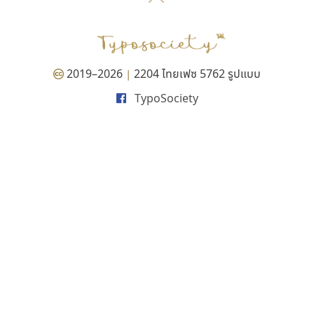
P
TS
PANI
Type Buthon
ฐ
PK
Typomancer
ฑ
PS
U
Q
UID
ด
2019–2026
2204 ไทยเฟซ 5762 รูปแบบ
|
R
UNK
ต
TypoSociety
S
UPC
ถ
Sarun’s
V
ท
SD
W
ธ
SOV
X
น
SP
Y
บ
Superstore
Z
ป
Surafont
zooddooz
ผ
T
ก
ฝ
TA
ข
TCHA
ค
TEPC
ง
ภ
TF
จ
ม