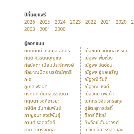
ปีที่เผยแพร่
2026
2025
2024
2023
2022
2021
2020
2
2003
2001
2000
ผู้ออกแบบ
กิตติศักดิ์ ศิริกมลเสถียร
ณัฐชนน สตันยสุวรรณ
กิตติ ศิริรัตนบุญชัย
ณัฐพล พุ่มห่วง
กัลย์สุดา เปี่ยมประจักพงษ์
ณัฐพล วัดอ่อน
กัลยาณมิตร นรรัตน์พุทธิ
ณัฐพล อู่ผลเจริญ
ก-ฮ
ณัฐวุฒิ วันดี
กูเกิล ฟอนต์
ณัฐวุฒิ เชิงดี
กรกนก ตันติสุวรรณนา
ณัฐวิทย์ นพเก้า
กฤษดา วงศ์อารยะ
ณภัทร วิจิตรกรสกุล
กษิดิศ ฉันทสัมพันธ์
ดุสิต สุภาสวัสดิ์
กาญจนา สงฆ์พันธุ์
ดีอาร์ ดีไซน์
กานต์ รอดสวัสดิ์
ทิพวัลย์ สัมนาวงศ์
ขาม จาตุรงคกุล
ทวีชัย อัศวรังสิตแสง