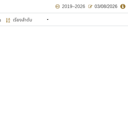
2019–2026
03/08/2026
ด
นหมายถึง ปลายปี พ.ศ. ๒๕๖๒ จะมีฟอนต์
ด้บ้าง ไม่มากก็น้อย
แบบตัวเขียนพู่กัน
แบบฟอนต์ซิ่ง
แบบตัวเนื้อความ
แบบลายมือผู้ใหญ่
S
T
U
V
W
Y
Z
แบบตัวเหลี่ยม
แบบลายมือวัยรุ่น
ย
แบบปลายมน
ร
ฤ
ล
ว
ศ
แบบลายมือเด็ก
ส
ห
อ
ฮ
แบบปลายแหลม
แบบอาลักษณ์
แบบปากกาหัวตัด
ษรไทย
์.คอม