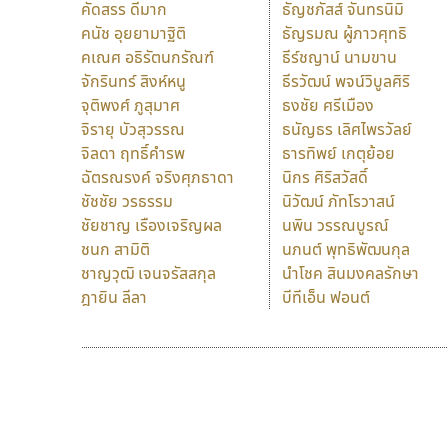
คัดสรร ดีมาก
ธัญชภัสส์ จันทรนิมิ
คนัช อุยยามาฐิติ
ธัญรมณ ผู้ภาวศุทธิ
คเณศ อธิรัตนกรัณฑ์
ธีร์ชญาน์ นามขาน
จักรินทร์ สิงห์หนู
ธีรวัฒน์ พจน์วิบูลศิริ
จุติพงศ์ ภูสุมาศ
ธงชัย ศรีเมือง
จิรายุ บัวสุวรรณ
ธนัญธร เลิศไพรวัลย์
จิลดา ฤทธิ์คำรพ
ธารทิพย์ เกตุย้อย
ฉัตรณรงค์ จริงศุภธาดา
นิกร ศิริสวัสดิ์
ชัชชัย วรธรรม
นิวัฒน์ ภัทโรวาสน์
ชัยชาญ เรืองเจริญผล
นพิน วรรณบูรณ์
ชนก สามิติ
นภนต์ พุทธิพัฒนกุล
ชาญวุฒิ เจนจรัสสกุล
นำโชค สินมงคลรักษา
ฎายิน ลีลา
บีทีเอ็น ฟอนต์
9 Fonts
F
A
Fontcraft