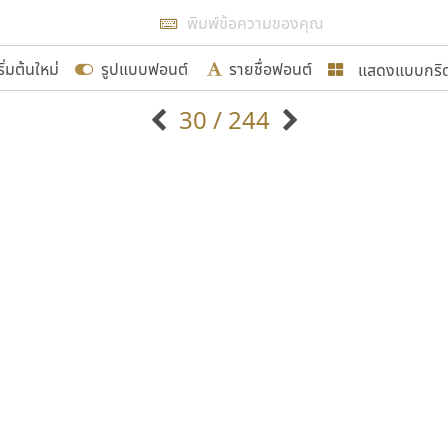
แสดงผลแบบลิสต์
ริ่มต้นใหม่
รูปแบบฟอนต์
รายชื่อฟอนต์
แสดงแบบกริ
รเพิ่มฟอนต์ไทยเข้าไปให้ได้อย่างน้อยเดือนละ ๓๐ ฟอนต์ นั่
30 / 244
นอกจากจะเป็นประโยชน์ต่อตนเองแล้ว จะมีประโยชน์กับผู้อื่นไ
แบบตัวอักษรจีน
แบบตัวอักษรหัวบัว
แบบตัวอักษรซ้อนเงา
แบบตัวอักษรหัวบอด
G
H
I
J
K
L
M
N
O
P
Q
R
แบบตัวอักษรย้อนยุค
แบบตัวอักษรเกาหลี
ขอขอบคุณ
ถ
แบบตัวอักษรล้านนา
ท
ธ
น
บ
ป
แบบตัวอักษรเส้นขอบ
ผ
พ
ฟ
ภ
ม
แบบตัวอักษรลาว
แบบตัวอักษรแฟนซี
แบบตัวอักษรสคริปท์
แบบตัวอักษรโบราณ
อกแบบฟอนต์ไทยทุกท่านที่สร้างสรรค์ผลงานเพื่อสืบสานอัก
อน ปรัชญา สิงห์โต ที่อนุญาตให้เผยแพร่ข้อมูลจาก ฟอนต