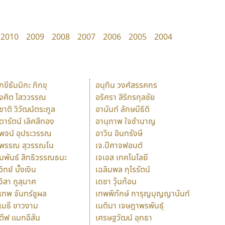
2010
2009
2008
2007
2006
2005
2004
ักขีธัมมิกะ ภิกขุ
อนุทิน วงศ์สรรคกร
ังศิต ไสววรรณ
อริศรา สิริกรกุลชัย
ุชาติ วิวัฒน์ตระกูล
อานันท์ ลักษมีธิติ
ุดารัตน์ เลิศสีทอง
อานุภาพ ใจชำนาญ
ุพจน์ อุประวรรณ
อาวิน อินทรังษี
ุพรรณ สุวรรณโน
เจ.ปีศาจฟอนต์
ัมพันธ์ สิทธิวรรณธนะ
เจเอส เทคโนโลยี
วิทย์ บั้งเงิน
เฉลิมพล กุไรรัตน์
ุวิสา ภูสุมาศ
เดชา วุ้นก้อน
ุเทพ จันทร์ชูผล
เทพพิทักษ์ การุญบุญญานันท์
ุเมธี ขาวงาม
เนติมา เจษฎาพรพันธุ์
ตีฟ แมทอีสัน
เศรษฐวัฒน์ อุทธา