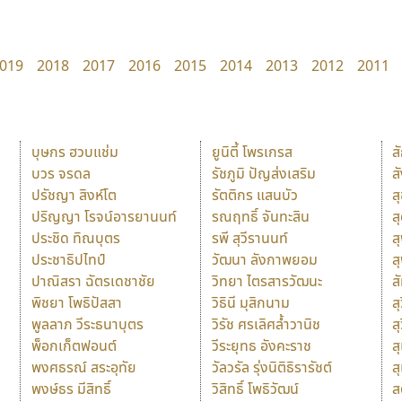
019
2018
2017
2016
2015
2014
2013
2012
2011
บุษกร ฮวบแช่ม
ยูนิตี้ โพรเกรส
ส
บวร จรดล
รัชภูมิ ปัญส่งเสริม
ส
ปรัชญา สิงห์โต
รัตติกร แสนบัว
ส
ปริญญา โรจน์อารยานนท์
รณฤทธิ์ จันทะสิน
ส
ประชิด ทิณบุตร
รพี สุวีรานนท์
ส
ประชาธิปไทป์
วัฒนา ลังกาพยอม
ส
ปาณิสรา ฉัตรเดชาชัย
วิทยา ไตรสารวัฒนะ
ส
พิชยา โพธิปัสสา
วิธินี มุสิกนาม
สุ
พูลลาภ วีระธนาบุตร
วิรัช ศรเลิศล้ำวานิช
ส
พ็อกเก็ตฟอนต์
วีระยุทธ อังคะราช
ส
พงศธรณ์ สระอุทัย
วัลวรัล รุ่งนิติธิรารัชต์
ส
พงษ์ธร มีสิทธิ์
วิสิทธิ์ โพธิวัฒน์
ส