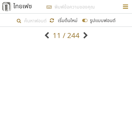
การในรูปแบบใหม่เพื่อใช้เป็นแนวทางในการศึกษารูป
ร่างหน้าตาของฟอนต์ไทยสำหรับการเรียนรู้เพื่อเริ่ม
เริ่มต้นใหม่
รูปแบบฟอนต์
สร้างฟอนต์ของตัวเอง ในเดือนมีนาคม พ.ศ. ๒๕๖๒ จึง
11 / 244
ได้เริ่ม ไทยเฟซ นี้ขึ้นมา
ตัวอักษรมีหัวขมวด
แบบตัวอักษรหัวบัว
แสดงผลแบบลิสต์
ตัวอักษรไม่มีหัวขมวด
แบบตัวอักษรหัวบอด
9
A
B
C
D
E
F
G
H
I
J
ฟอนต์ยอดนิยม
แบบตัวอักษรเกาหลี
เป้าหมายที่ยังคงดำเนินไปอยู่ คือการเพิ่มฟอนต์ไทย
K
L
M
N
O
P
Q
R
S
T
U
ฟอนต์ล้านดาวน์โหลด
แบบตัวอักษรเส้นขอบ
เข้าไปให้ได้อย่างน้อยเดือนละ ๓๐ ฟอนต์ นั่นหมายถึง
ระบบปฏิบัติการ
แบบตัวอักษรแฟนซี
V
W
Y
Z
อัตลักษณ์องค์กร
แบบตัวอักษรโบราณ
ปลายปี พ.ศ. ๒๕๖๒ จะมีฟอนต์ไม่ต่ำกว่า ๔๐๐ ฟอนต์ใน
แบบตัวการ์ตูน
แบบตัวเขียนพู่กัน
ก
ข
ค
จ
ฉ
ช
ซ
ฌ
ด
ต
ถ
ระบบ หวังว่า นอกจากจะเป็นประโยชน์ต่อตนเองแล้ว
แบบตัวดิสเพลย์
แบบตัวเนื้อความ
จะมีประโยชน์กับผู้อื่นได้บ้าง ไม่มากก็น้อย
แบบตัวประดิษฐ์
แบบตัวเหลี่ยม
ท
ธ
น
บ
ป
ผ
พ
ฟ
ภ
ม
ย
แบบตัวพิกเซล
แบบปลายมน
ร
ฤ
ล
ว
ศ
ส
ห
อ
ฮ
แบบตัวพิมพ์ดีด
แบบปลายแหลม
ขอขอบคุณ
แบบตัวมีเชิงฐาน
แบบปากกาหัวตัด
แบบตัวอักษรจีน
แบบฟอนต์ซิ่ง
แบบตัวอักษรซ้อนเงา
แบบลายมือผู้ใหญ่