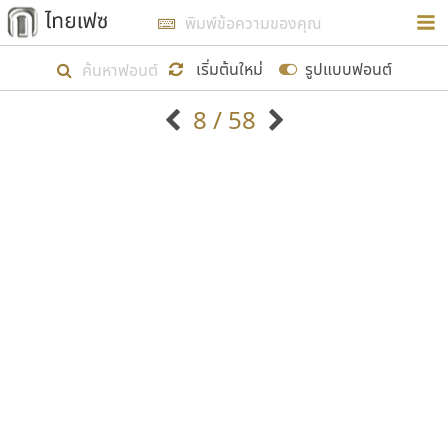
การในรูปแบบใหม่เพื่อใช้เป็นแนวทางในการศึกษารูป
ร่างหน้าตาของฟอนต์ไทยสำหรับการเรียนรู้เพื่อเริ่ม
เริ่มต้นใหม่
รูปแบบฟอนต์
สร้างฟอนต์ของตัวเอง ในเดือนมีนาคม พ.ศ. ๒๕๖๒ จึง
8 / 58
ได้เริ่ม ไทยเฟซ นี้ขึ้นมา
ตัวอักษรมีหัวขมวด
แบบตัวอักษรหัวบัว
แสดงผลแบบลิสต์
ตัวอักษรไม่มีหัวขมวด
แบบตัวอักษรหัวบอด
9
A
B
C
D
E
F
G
H
I
J
ฟอนต์ยอดนิยม
แบบตัวอักษรเกาหลี
เป้าหมายที่ยังคงดำเนินไปอยู่ คือการเพิ่มฟอนต์ไทย
K
L
M
N
O
P
Q
R
S
T
U
ฟอนต์ล้านดาวน์โหลด
แบบตัวอักษรเส้นขอบ
เข้าไปให้ได้อย่างน้อยเดือนละ ๓๐ ฟอนต์ นั่นหมายถึง
ระบบปฏิบัติการ
แบบตัวอักษรแฟนซี
V
W
Y
Z
อัตลักษณ์องค์กร
แบบตัวอักษรโบราณ
ปลายปี พ.ศ. ๒๕๖๒ จะมีฟอนต์ไม่ต่ำกว่า ๔๐๐ ฟอนต์ใน
แบบตัวการ์ตูน
แบบตัวเขียนพู่กัน
ก
ข
ค
จ
ฉ
ช
ซ
ฌ
ด
ต
ถ
ระบบ หวังว่า นอกจากจะเป็นประโยชน์ต่อตนเองแล้ว
แบบตัวดิสเพลย์
แบบตัวเนื้อความ
จะมีประโยชน์กับผู้อื่นได้บ้าง ไม่มากก็น้อย
แบบตัวประดิษฐ์
แบบตัวเหลี่ยม
ท
ธ
น
บ
ป
ผ
พ
ฟ
ภ
ม
ย
แบบตัวพิกเซล
แบบปลายมน
ร
ฤ
ล
ว
ศ
ส
ห
อ
ฮ
แบบตัวพิมพ์ดีด
แบบปลายแหลม
ขอขอบคุณ
แบบตัวมีเชิงฐาน
แบบปากกาหัวตัด
แบบตัวอักษรจีน
แบบฟอนต์ซิ่ง
แบบตัวอักษรซ้อนเงา
แบบลายมือผู้ใหญ่