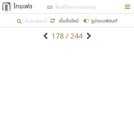
การในรูปแบบใหม่เพื่อใช้เป็นแนวทางในการศึกษารูป
ร่างหน้าตาของฟอนต์ไทยสำหรับการเรียนรู้เพื่อเริ่ม
เริ่มต้นใหม่
รูปแบบฟอนต์
สร้างฟอนต์ของตัวเอง ในเดือนมีนาคม พ.ศ. ๒๕๖๒ จึง
178 / 244
ได้เริ่ม ไทยเฟซ นี้ขึ้นมา
ตัวอักษรมีหัวขมวด
แบบตัวอักษรหัวบัว
แสดงผลแบบลิสต์
ตัวอักษรไม่มีหัวขมวด
แบบตัวอักษรหัวบอด
9
A
B
C
D
E
F
G
H
I
J
ฟอนต์ยอดนิยม
แบบตัวอักษรเกาหลี
เป้าหมายที่ยังคงดำเนินไปอยู่ คือการเพิ่มฟอนต์ไทย
K
L
M
N
O
P
Q
R
S
T
U
ฟอนต์ล้านดาวน์โหลด
แบบตัวอักษรเส้นขอบ
เข้าไปให้ได้อย่างน้อยเดือนละ ๓๐ ฟอนต์ นั่นหมายถึง
ระบบปฏิบัติการ
แบบตัวอักษรแฟนซี
V
W
Y
Z
อัตลักษณ์องค์กร
แบบตัวอักษรโบราณ
ปลายปี พ.ศ. ๒๕๖๒ จะมีฟอนต์ไม่ต่ำกว่า ๔๐๐ ฟอนต์ใน
แบบตัวการ์ตูน
แบบตัวเขียนพู่กัน
ก
ข
ค
จ
ฉ
ช
ซ
ฌ
ด
ต
ถ
ระบบ หวังว่า นอกจากจะเป็นประโยชน์ต่อตนเองแล้ว
แบบตัวดิสเพลย์
แบบตัวเนื้อความ
จะมีประโยชน์กับผู้อื่นได้บ้าง ไม่มากก็น้อย
แบบตัวประดิษฐ์
แบบตัวเหลี่ยม
ท
ธ
น
บ
ป
ผ
พ
ฟ
ภ
ม
ย
แบบตัวพิกเซล
แบบปลายมน
ร
ฤ
ล
ว
ศ
ส
ห
อ
ฮ
แบบตัวพิมพ์ดีด
แบบปลายแหลม
ขอขอบคุณ
แบบตัวมีเชิงฐาน
แบบปากกาหัวตัด
แบบตัวอักษรจีน
แบบฟอนต์ซิ่ง
แบบตัวอักษรซ้อนเงา
แบบลายมือผู้ใหญ่