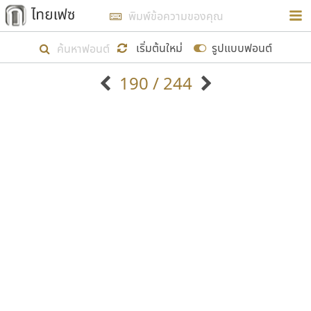
การในรูปแบบใหม่เพื่อใช้เป็นแนวทางในการศึกษารูป
ร่างหน้าตาของฟอนต์ไทยสำหรับการเรียนรู้เพื่อเริ่ม
เริ่มต้นใหม่
รูปแบบฟอนต์
สร้างฟอนต์ของตัวเอง ในเดือนมีนาคม พ.ศ. ๒๕๖๒ จึง
190 / 244
ได้เริ่ม ไทยเฟซ นี้ขึ้นมา
ตัวอักษรมีหัวขมวด
แบบตัวอักษรหัวบัว
แสดงผลแบบลิสต์
ตัวอักษรไม่มีหัวขมวด
แบบตัวอักษรหัวบอด
9
A
B
C
D
E
F
G
H
I
J
ฟอนต์ยอดนิยม
แบบตัวอักษรเกาหลี
เป้าหมายที่ยังคงดำเนินไปอยู่ คือการเพิ่มฟอนต์ไทย
K
L
M
N
O
P
Q
R
S
T
U
ฟอนต์ล้านดาวน์โหลด
แบบตัวอักษรเส้นขอบ
เข้าไปให้ได้อย่างน้อยเดือนละ ๓๐ ฟอนต์ นั่นหมายถึง
ระบบปฏิบัติการ
แบบตัวอักษรแฟนซี
V
W
Y
Z
อัตลักษณ์องค์กร
แบบตัวอักษรโบราณ
ปลายปี พ.ศ. ๒๕๖๒ จะมีฟอนต์ไม่ต่ำกว่า ๔๐๐ ฟอนต์ใน
แบบตัวการ์ตูน
แบบตัวเขียนพู่กัน
ก
ข
ค
จ
ฉ
ช
ซ
ฌ
ด
ต
ถ
ระบบ หวังว่า นอกจากจะเป็นประโยชน์ต่อตนเองแล้ว
แบบตัวดิสเพลย์
แบบตัวเนื้อความ
จะมีประโยชน์กับผู้อื่นได้บ้าง ไม่มากก็น้อย
แบบตัวประดิษฐ์
แบบตัวเหลี่ยม
ท
ธ
น
บ
ป
ผ
พ
ฟ
ภ
ม
ย
แบบตัวพิกเซล
แบบปลายมน
ร
ฤ
ล
ว
ศ
ส
ห
อ
ฮ
แบบตัวพิมพ์ดีด
แบบปลายแหลม
ขอขอบคุณ
แบบตัวมีเชิงฐาน
แบบปากกาหัวตัด
แบบตัวอักษรจีน
แบบฟอนต์ซิ่ง
แบบตัวอักษรซ้อนเงา
แบบลายมือผู้ใหญ่