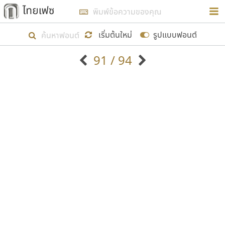
การในรูปแบบใหม่เพื่อใช้เป็นแนวทางในการศึกษารูป
ร่างหน้าตาของฟอนต์ไทยสำหรับการเรียนรู้เพื่อเริ่ม
เริ่มต้นใหม่
รูปแบบฟอนต์
สร้างฟอนต์ของตัวเอง ในเดือนมีนาคม พ.ศ. ๒๕๖๒ จึง
91 / 94
ได้เริ่ม ไทยเฟซ นี้ขึ้นมา
ตัวอักษรมีหัวขมวด
แบบตัวอักษรหัวบัว
แสดงผลแบบลิสต์
ตัวอักษรไม่มีหัวขมวด
แบบตัวอักษรหัวบอด
9
A
B
C
D
E
F
G
H
I
J
ฟอนต์ยอดนิยม
แบบตัวอักษรเกาหลี
เป้าหมายที่ยังคงดำเนินไปอยู่ คือการเพิ่มฟอนต์ไทย
K
L
M
N
O
P
Q
R
S
T
U
ฟอนต์ล้านดาวน์โหลด
แบบตัวอักษรเส้นขอบ
เข้าไปให้ได้อย่างน้อยเดือนละ ๓๐ ฟอนต์ นั่นหมายถึง
ระบบปฏิบัติการ
แบบตัวอักษรแฟนซี
V
W
Y
Z
อัตลักษณ์องค์กร
แบบตัวอักษรโบราณ
ปลายปี พ.ศ. ๒๕๖๒ จะมีฟอนต์ไม่ต่ำกว่า ๔๐๐ ฟอนต์ใน
แบบตัวการ์ตูน
แบบตัวเขียนพู่กัน
ก
ข
ค
จ
ฉ
ช
ซ
ฌ
ด
ต
ถ
ระบบ หวังว่า นอกจากจะเป็นประโยชน์ต่อตนเองแล้ว
แบบตัวดิสเพลย์
แบบตัวเนื้อความ
จะมีประโยชน์กับผู้อื่นได้บ้าง ไม่มากก็น้อย
แบบตัวประดิษฐ์
แบบตัวเหลี่ยม
ท
ธ
น
บ
ป
ผ
พ
ฟ
ภ
ม
ย
แบบตัวพิกเซล
แบบปลายมน
ร
ฤ
ล
ว
ศ
ส
ห
อ
ฮ
แบบตัวพิมพ์ดีด
แบบปลายแหลม
ขอขอบคุณ
แบบตัวมีเชิงฐาน
แบบปากกาหัวตัด
แบบตัวอักษรจีน
แบบฟอนต์ซิ่ง
แบบตัวอักษรซ้อนเงา
แบบลายมือผู้ใหญ่