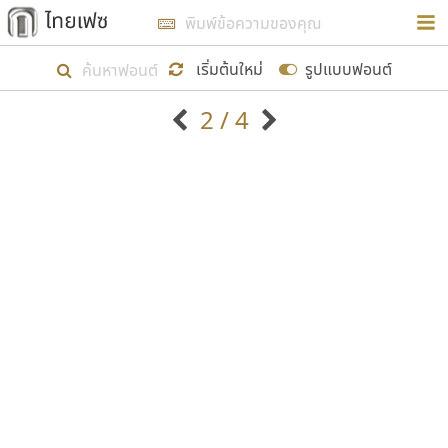
การในรูปแบบใหม่เพื่อใช้เป็นแนวทางในการศึกษารูป
ร่างหน้าตาของฟอนต์ไทยสำหรับการเรียนรู้เพื่อเริ่ม
เริ่มต้นใหม่
รูปแบบฟอนต์
สร้างฟอนต์ของตัวเอง ในเดือนมีนาคม พ.ศ. ๒๕๖๒ จึง
2 / 4
ได้เริ่ม ไทยเฟซ นี้ขึ้นมา
ตัวอักษรมีหัวขมวด
แบบตัวอักษรหัวบัว
แสดงผลแบบลิสต์
ตัวอักษรไม่มีหัวขมวด
แบบตัวอักษรหัวบอด
9
A
B
C
D
E
F
G
H
I
J
ฟอนต์ยอดนิยม
แบบตัวอักษรเกาหลี
เป้าหมายที่ยังคงดำเนินไปอยู่ คือการเพิ่มฟอนต์ไทย
K
L
M
N
O
P
Q
R
S
T
U
ฟอนต์ล้านดาวน์โหลด
แบบตัวอักษรเส้นขอบ
เข้าไปให้ได้อย่างน้อยเดือนละ ๓๐ ฟอนต์ นั่นหมายถึง
ระบบปฏิบัติการ
แบบตัวอักษรแฟนซี
V
W
Y
Z
อัตลักษณ์องค์กร
แบบตัวอักษรโบราณ
ปลายปี พ.ศ. ๒๕๖๒ จะมีฟอนต์ไม่ต่ำกว่า ๔๐๐ ฟอนต์ใน
แบบตัวการ์ตูน
แบบตัวเขียนพู่กัน
ก
ข
ค
จ
ฉ
ช
ซ
ฌ
ด
ต
ถ
ระบบ หวังว่า นอกจากจะเป็นประโยชน์ต่อตนเองแล้ว
แบบตัวดิสเพลย์
แบบตัวเนื้อความ
จะมีประโยชน์กับผู้อื่นได้บ้าง ไม่มากก็น้อย
แบบตัวประดิษฐ์
แบบตัวเหลี่ยม
ท
ธ
น
บ
ป
ผ
พ
ฟ
ภ
ม
ย
แบบตัวพิกเซล
แบบปลายมน
ร
ฤ
ล
ว
ศ
ส
ห
อ
ฮ
แบบตัวพิมพ์ดีด
แบบปลายแหลม
ขอขอบคุณ
แบบตัวมีเชิงฐาน
แบบปากกาหัวตัด
แบบตัวอักษรจีน
แบบฟอนต์ซิ่ง
แบบตัวอักษรซ้อนเงา
แบบลายมือผู้ใหญ่