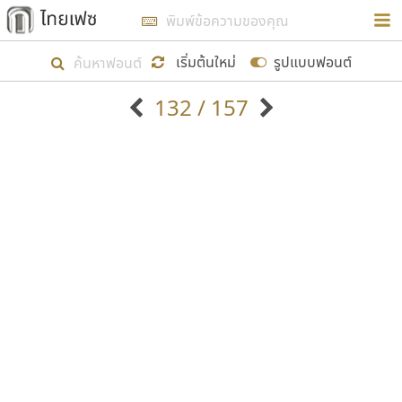
การในรูปแบบใหม่เพื่อใช้เป็นแนวทางในการศึกษารูป
ร่างหน้าตาของฟอนต์ไทยสำหรับการเรียนรู้เพื่อเริ่ม
เริ่มต้นใหม่
รูปแบบฟอนต์
สร้างฟอนต์ของตัวเอง ในเดือนมีนาคม พ.ศ. ๒๕๖๒ จึง
132 / 157
ได้เริ่ม ไทยเฟซ นี้ขึ้นมา
ตัวอักษรมีหัวขมวด
แบบตัวอักษรหัวบัว
แสดงผลแบบลิสต์
ตัวอักษรไม่มีหัวขมวด
แบบตัวอักษรหัวบอด
9
A
B
C
D
E
F
G
H
I
J
ฟอนต์ยอดนิยม
แบบตัวอักษรเกาหลี
เป้าหมายที่ยังคงดำเนินไปอยู่ คือการเพิ่มฟอนต์ไทย
K
L
M
N
O
P
Q
R
S
T
U
ฟอนต์ล้านดาวน์โหลด
แบบตัวอักษรเส้นขอบ
เข้าไปให้ได้อย่างน้อยเดือนละ ๓๐ ฟอนต์ นั่นหมายถึง
ระบบปฏิบัติการ
แบบตัวอักษรแฟนซี
V
W
Y
Z
อัตลักษณ์องค์กร
แบบตัวอักษรโบราณ
ปลายปี พ.ศ. ๒๕๖๒ จะมีฟอนต์ไม่ต่ำกว่า ๔๐๐ ฟอนต์ใน
แบบตัวการ์ตูน
แบบตัวเขียนพู่กัน
ก
ข
ค
จ
ฉ
ช
ซ
ฌ
ด
ต
ถ
ระบบ หวังว่า นอกจากจะเป็นประโยชน์ต่อตนเองแล้ว
แบบตัวดิสเพลย์
แบบตัวเนื้อความ
จะมีประโยชน์กับผู้อื่นได้บ้าง ไม่มากก็น้อย
แบบตัวประดิษฐ์
แบบตัวเหลี่ยม
ท
ธ
น
บ
ป
ผ
พ
ฟ
ภ
ม
ย
แบบตัวพิกเซล
แบบปลายมน
ร
ฤ
ล
ว
ศ
ส
ห
อ
ฮ
แบบตัวพิมพ์ดีด
แบบปลายแหลม
ขอขอบคุณ
แบบตัวมีเชิงฐาน
แบบปากกาหัวตัด
แบบตัวอักษรจีน
แบบฟอนต์ซิ่ง
แบบตัวอักษรซ้อนเงา
แบบลายมือผู้ใหญ่