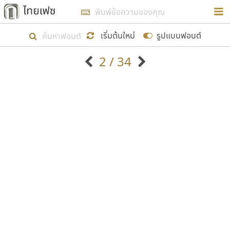
การในรูปแบบใหม่เพื่อใช้เป็นแนวทางในการศึกษารูป
ร่างหน้าตาของฟอนต์ไทยสำหรับการเรียนรู้เพื่อเริ่ม
เริ่มต้นใหม่
รูปแบบฟอนต์
สร้างฟอนต์ของตัวเอง ในเดือนมีนาคม พ.ศ. ๒๕๖๒ จึง
2 / 34
ได้เริ่ม ไทยเฟซ นี้ขึ้นมา
ตัวอักษรมีหัวขมวด
แบบตัวอักษรหัวบัว
แสดงผลแบบลิสต์
ตัวอักษรไม่มีหัวขมวด
แบบตัวอักษรหัวบอด
9
A
B
C
D
E
F
G
H
I
J
ฟอนต์ยอดนิยม
แบบตัวอักษรเกาหลี
เป้าหมายที่ยังคงดำเนินไปอยู่ คือการเพิ่มฟอนต์ไทย
K
L
M
N
O
P
Q
R
S
T
U
ฟอนต์ล้านดาวน์โหลด
แบบตัวอักษรเส้นขอบ
เข้าไปให้ได้อย่างน้อยเดือนละ ๓๐ ฟอนต์ นั่นหมายถึง
ระบบปฏิบัติการ
แบบตัวอักษรแฟนซี
V
W
Y
Z
อัตลักษณ์องค์กร
แบบตัวอักษรโบราณ
ปลายปี พ.ศ. ๒๕๖๒ จะมีฟอนต์ไม่ต่ำกว่า ๔๐๐ ฟอนต์ใน
แบบตัวการ์ตูน
แบบตัวเขียนพู่กัน
ก
ข
ค
จ
ฉ
ช
ซ
ฌ
ด
ต
ถ
ระบบ หวังว่า นอกจากจะเป็นประโยชน์ต่อตนเองแล้ว
แบบตัวดิสเพลย์
แบบตัวเนื้อความ
จะมีประโยชน์กับผู้อื่นได้บ้าง ไม่มากก็น้อย
แบบตัวประดิษฐ์
แบบตัวเหลี่ยม
ท
ธ
น
บ
ป
ผ
พ
ฟ
ภ
ม
ย
แบบตัวพิกเซล
แบบปลายมน
ร
ฤ
ล
ว
ศ
ส
ห
อ
ฮ
แบบตัวพิมพ์ดีด
แบบปลายแหลม
ขอขอบคุณ
แบบตัวมีเชิงฐาน
แบบปากกาหัวตัด
แบบตัวอักษรจีน
แบบฟอนต์ซิ่ง
แบบตัวอักษรซ้อนเงา
แบบลายมือผู้ใหญ่