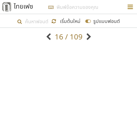
การในรูปแบบใหม่เพื่อใช้เป็นแนวทางในการศึกษารูป
ร่างหน้าตาของฟอนต์ไทยสำหรับการเรียนรู้เพื่อเริ่ม
เริ่มต้นใหม่
รูปแบบฟอนต์
สร้างฟอนต์ของตัวเอง ในเดือนมีนาคม พ.ศ. ๒๕๖๒ จึง
16 / 109
ได้เริ่ม ไทยเฟซ นี้ขึ้นมา
ตัวอักษรมีหัวขมวด
แบบตัวอักษรหัวบัว
แสดงผลแบบลิสต์
ตัวอักษรไม่มีหัวขมวด
แบบตัวอักษรหัวบอด
9
A
B
C
D
E
F
G
H
I
J
ฟอนต์ยอดนิยม
แบบตัวอักษรเกาหลี
เป้าหมายที่ยังคงดำเนินไปอยู่ คือการเพิ่มฟอนต์ไทย
K
L
M
N
O
P
Q
R
S
T
U
ฟอนต์ล้านดาวน์โหลด
แบบตัวอักษรเส้นขอบ
เข้าไปให้ได้อย่างน้อยเดือนละ ๓๐ ฟอนต์ นั่นหมายถึง
ระบบปฏิบัติการ
แบบตัวอักษรแฟนซี
V
W
Y
Z
อัตลักษณ์องค์กร
แบบตัวอักษรโบราณ
ปลายปี พ.ศ. ๒๕๖๒ จะมีฟอนต์ไม่ต่ำกว่า ๔๐๐ ฟอนต์ใน
แบบตัวการ์ตูน
แบบตัวเขียนพู่กัน
ก
ข
ค
จ
ฉ
ช
ซ
ฌ
ด
ต
ถ
ระบบ หวังว่า นอกจากจะเป็นประโยชน์ต่อตนเองแล้ว
แบบตัวดิสเพลย์
แบบตัวเนื้อความ
จะมีประโยชน์กับผู้อื่นได้บ้าง ไม่มากก็น้อย
แบบตัวประดิษฐ์
แบบตัวเหลี่ยม
ท
ธ
น
บ
ป
ผ
พ
ฟ
ภ
ม
ย
แบบตัวพิกเซล
แบบปลายมน
ร
ฤ
ล
ว
ศ
ส
ห
อ
ฮ
แบบตัวพิมพ์ดีด
แบบปลายแหลม
ขอขอบคุณ
แบบตัวมีเชิงฐาน
แบบปากกาหัวตัด
แบบตัวอักษรจีน
แบบฟอนต์ซิ่ง
แบบตัวอักษรซ้อนเงา
แบบลายมือผู้ใหญ่