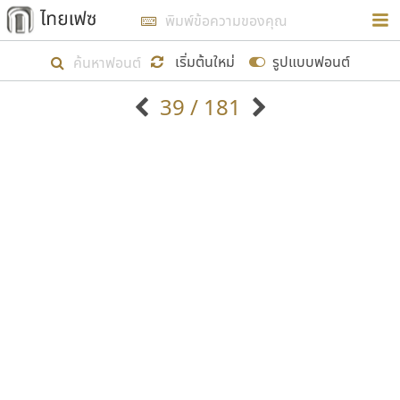
การในรูปแบบใหม่เพื่อใช้เป็นแนวทางในการศึกษารูป
ร่างหน้าตาของฟอนต์ไทยสำหรับการเรียนรู้เพื่อเริ่ม
เริ่มต้นใหม่
รูปแบบฟอนต์
สร้างฟอนต์ของตัวเอง ในเดือนมีนาคม พ.ศ. ๒๕๖๒ จึง
39 / 181
ได้เริ่ม ไทยเฟซ นี้ขึ้นมา
ตัวอักษรมีหัวขมวด
แบบตัวอักษรหัวบัว
แสดงผลแบบลิสต์
ตัวอักษรไม่มีหัวขมวด
แบบตัวอักษรหัวบอด
9
A
B
C
D
E
F
G
H
I
J
ฟอนต์ยอดนิยม
แบบตัวอักษรเกาหลี
เป้าหมายที่ยังคงดำเนินไปอยู่ คือการเพิ่มฟอนต์ไทย
K
L
M
N
O
P
Q
R
S
T
U
ฟอนต์ล้านดาวน์โหลด
แบบตัวอักษรเส้นขอบ
เข้าไปให้ได้อย่างน้อยเดือนละ ๓๐ ฟอนต์ นั่นหมายถึง
ระบบปฏิบัติการ
แบบตัวอักษรแฟนซี
V
W
Y
Z
อัตลักษณ์องค์กร
แบบตัวอักษรโบราณ
ปลายปี พ.ศ. ๒๕๖๒ จะมีฟอนต์ไม่ต่ำกว่า ๔๐๐ ฟอนต์ใน
แบบตัวการ์ตูน
แบบตัวเขียนพู่กัน
ก
ข
ค
จ
ฉ
ช
ซ
ฌ
ด
ต
ถ
ระบบ หวังว่า นอกจากจะเป็นประโยชน์ต่อตนเองแล้ว
แบบตัวดิสเพลย์
แบบตัวเนื้อความ
จะมีประโยชน์กับผู้อื่นได้บ้าง ไม่มากก็น้อย
แบบตัวประดิษฐ์
แบบตัวเหลี่ยม
ท
ธ
น
บ
ป
ผ
พ
ฟ
ภ
ม
ย
แบบตัวพิกเซล
แบบปลายมน
ร
ฤ
ล
ว
ศ
ส
ห
อ
ฮ
แบบตัวพิมพ์ดีด
แบบปลายแหลม
ขอขอบคุณ
แบบตัวมีเชิงฐาน
แบบปากกาหัวตัด
แบบตัวอักษรจีน
แบบฟอนต์ซิ่ง
แบบตัวอักษรซ้อนเงา
แบบลายมือผู้ใหญ่