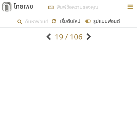
การในรูปแบบใหม่เพื่อใช้เป็นแนวทางในการศึกษารูป
ร่างหน้าตาของฟอนต์ไทยสำหรับการเรียนรู้เพื่อเริ่ม
เริ่มต้นใหม่
รูปแบบฟอนต์
สร้างฟอนต์ของตัวเอง ในเดือนมีนาคม พ.ศ. ๒๕๖๒ จึง
19 / 106
ได้เริ่ม ไทยเฟซ นี้ขึ้นมา
ตัวอักษรมีหัวขมวด
แบบตัวอักษรหัวบัว
แสดงผลแบบลิสต์
ตัวอักษรไม่มีหัวขมวด
แบบตัวอักษรหัวบอด
9
A
B
C
D
E
F
G
H
I
J
ฟอนต์ยอดนิยม
แบบตัวอักษรเกาหลี
เป้าหมายที่ยังคงดำเนินไปอยู่ คือการเพิ่มฟอนต์ไทย
K
L
M
N
O
P
Q
R
S
T
U
ฟอนต์ล้านดาวน์โหลด
แบบตัวอักษรเส้นขอบ
เข้าไปให้ได้อย่างน้อยเดือนละ ๓๐ ฟอนต์ นั่นหมายถึง
ระบบปฏิบัติการ
แบบตัวอักษรแฟนซี
V
W
Y
Z
อัตลักษณ์องค์กร
แบบตัวอักษรโบราณ
ปลายปี พ.ศ. ๒๕๖๒ จะมีฟอนต์ไม่ต่ำกว่า ๔๐๐ ฟอนต์ใน
แบบตัวการ์ตูน
แบบตัวเขียนพู่กัน
ก
ข
ค
จ
ฉ
ช
ซ
ฌ
ด
ต
ถ
ระบบ หวังว่า นอกจากจะเป็นประโยชน์ต่อตนเองแล้ว
แบบตัวดิสเพลย์
แบบตัวเนื้อความ
จะมีประโยชน์กับผู้อื่นได้บ้าง ไม่มากก็น้อย
แบบตัวประดิษฐ์
แบบตัวเหลี่ยม
ท
ธ
น
บ
ป
ผ
พ
ฟ
ภ
ม
ย
แบบตัวพิกเซล
แบบปลายมน
ร
ฤ
ล
ว
ศ
ส
ห
อ
ฮ
แบบตัวพิมพ์ดีด
แบบปลายแหลม
ขอขอบคุณ
แบบตัวมีเชิงฐาน
แบบปากกาหัวตัด
แบบตัวอักษรจีน
แบบฟอนต์ซิ่ง
แบบตัวอักษรซ้อนเงา
แบบลายมือผู้ใหญ่