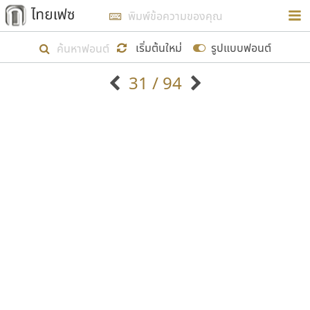
การในรูปแบบใหม่เพื่อใช้เป็นแนวทางในการศึกษารูป
ร่างหน้าตาของฟอนต์ไทยสำหรับการเรียนรู้เพื่อเริ่ม
เริ่มต้นใหม่
รูปแบบฟอนต์
สร้างฟอนต์ของตัวเอง ในเดือนมีนาคม พ.ศ. ๒๕๖๒ จึง
31 / 94
ได้เริ่ม ไทยเฟซ นี้ขึ้นมา
ตัวอักษรมีหัวขมวด
แบบตัวอักษรหัวบัว
แสดงผลแบบลิสต์
ตัวอักษรไม่มีหัวขมวด
แบบตัวอักษรหัวบอด
9
A
B
C
D
E
F
G
H
I
J
ฟอนต์ยอดนิยม
แบบตัวอักษรเกาหลี
เป้าหมายที่ยังคงดำเนินไปอยู่ คือการเพิ่มฟอนต์ไทย
K
L
M
N
O
P
Q
R
S
T
U
ฟอนต์ล้านดาวน์โหลด
แบบตัวอักษรเส้นขอบ
เข้าไปให้ได้อย่างน้อยเดือนละ ๓๐ ฟอนต์ นั่นหมายถึง
ระบบปฏิบัติการ
แบบตัวอักษรแฟนซี
V
W
Y
Z
อัตลักษณ์องค์กร
แบบตัวอักษรโบราณ
ปลายปี พ.ศ. ๒๕๖๒ จะมีฟอนต์ไม่ต่ำกว่า ๔๐๐ ฟอนต์ใน
แบบตัวการ์ตูน
แบบตัวเขียนพู่กัน
ก
ข
ค
จ
ฉ
ช
ซ
ฌ
ด
ต
ถ
ระบบ หวังว่า นอกจากจะเป็นประโยชน์ต่อตนเองแล้ว
แบบตัวดิสเพลย์
แบบตัวเนื้อความ
จะมีประโยชน์กับผู้อื่นได้บ้าง ไม่มากก็น้อย
แบบตัวประดิษฐ์
แบบตัวเหลี่ยม
ท
ธ
น
บ
ป
ผ
พ
ฟ
ภ
ม
ย
แบบตัวพิกเซล
แบบปลายมน
ร
ฤ
ล
ว
ศ
ส
ห
อ
ฮ
แบบตัวพิมพ์ดีด
แบบปลายแหลม
ขอขอบคุณ
แบบตัวมีเชิงฐาน
แบบปากกาหัวตัด
แบบตัวอักษรจีน
แบบฟอนต์ซิ่ง
แบบตัวอักษรซ้อนเงา
แบบลายมือผู้ใหญ่