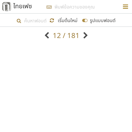
การในรูปแบบใหม่เพื่อใช้เป็นแนวทางในการศึกษารูป
ร่างหน้าตาของฟอนต์ไทยสำหรับการเรียนรู้เพื่อเริ่ม
เริ่มต้นใหม่
รูปแบบฟอนต์
สร้างฟอนต์ของตัวเอง ในเดือนมีนาคม พ.ศ. ๒๕๖๒ จึง
12 / 181
ได้เริ่ม ไทยเฟซ นี้ขึ้นมา
ตัวอักษรมีหัวขมวด
แบบตัวอักษรหัวบัว
แสดงผลแบบลิสต์
ตัวอักษรไม่มีหัวขมวด
แบบตัวอักษรหัวบอด
9
A
B
C
D
E
F
G
H
I
J
ฟอนต์ยอดนิยม
แบบตัวอักษรเกาหลี
เป้าหมายที่ยังคงดำเนินไปอยู่ คือการเพิ่มฟอนต์ไทย
K
L
M
N
O
P
Q
R
S
T
U
ฟอนต์ล้านดาวน์โหลด
แบบตัวอักษรเส้นขอบ
เข้าไปให้ได้อย่างน้อยเดือนละ ๓๐ ฟอนต์ นั่นหมายถึง
ระบบปฏิบัติการ
แบบตัวอักษรแฟนซี
V
W
Y
Z
อัตลักษณ์องค์กร
แบบตัวอักษรโบราณ
ปลายปี พ.ศ. ๒๕๖๒ จะมีฟอนต์ไม่ต่ำกว่า ๔๐๐ ฟอนต์ใน
แบบตัวการ์ตูน
แบบตัวเขียนพู่กัน
ก
ข
ค
จ
ฉ
ช
ซ
ฌ
ด
ต
ถ
ระบบ หวังว่า นอกจากจะเป็นประโยชน์ต่อตนเองแล้ว
แบบตัวดิสเพลย์
แบบตัวเนื้อความ
จะมีประโยชน์กับผู้อื่นได้บ้าง ไม่มากก็น้อย
แบบตัวประดิษฐ์
แบบตัวเหลี่ยม
ท
ธ
น
บ
ป
ผ
พ
ฟ
ภ
ม
ย
แบบตัวพิกเซล
แบบปลายมน
ร
ฤ
ล
ว
ศ
ส
ห
อ
ฮ
แบบตัวพิมพ์ดีด
แบบปลายแหลม
ขอขอบคุณ
แบบตัวมีเชิงฐาน
แบบปากกาหัวตัด
แบบตัวอักษรจีน
แบบฟอนต์ซิ่ง
แบบตัวอักษรซ้อนเงา
แบบลายมือผู้ใหญ่