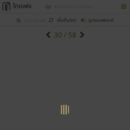
การในรูปแบบใหม่เพื่อใช้เป็นแนวทางในการศึกษารูป
ร่างหน้าตาของฟอนต์ไทยสำหรับการเรียนรู้เพื่อเริ่ม
เริ่มต้นใหม่
รูปแบบฟอนต์
สร้างฟอนต์ของตัวเอง ในเดือนมีนาคม พ.ศ. ๒๕๖๒ จึง
30 / 58
ได้เริ่ม ไทยเฟซ นี้ขึ้นมา
ตัวอักษรมีหัวขมวด
แบบตัวอักษรหัวบัว
แสดงผลแบบลิสต์
ตัวอักษรไม่มีหัวขมวด
แบบตัวอักษรหัวบอด
9
A
B
C
D
E
F
G
H
I
J
ฟอนต์ยอดนิยม
แบบตัวอักษรเกาหลี
เป้าหมายที่ยังคงดำเนินไปอยู่ คือการเพิ่มฟอนต์ไทย
K
L
M
N
O
P
Q
R
S
T
U
ฟอนต์ล้านดาวน์โหลด
แบบตัวอักษรเส้นขอบ
เข้าไปให้ได้อย่างน้อยเดือนละ ๓๐ ฟอนต์ นั่นหมายถึง
ระบบปฏิบัติการ
แบบตัวอักษรแฟนซี
V
W
Y
Z
อัตลักษณ์องค์กร
แบบตัวอักษรโบราณ
ปลายปี พ.ศ. ๒๕๖๒ จะมีฟอนต์ไม่ต่ำกว่า ๔๐๐ ฟอนต์ใน
แบบตัวการ์ตูน
แบบตัวเขียนพู่กัน
ก
ข
ค
จ
ฉ
ช
ซ
ฌ
ด
ต
ถ
ระบบ หวังว่า นอกจากจะเป็นประโยชน์ต่อตนเองแล้ว
แบบตัวดิสเพลย์
แบบตัวเนื้อความ
จะมีประโยชน์กับผู้อื่นได้บ้าง ไม่มากก็น้อย
แบบตัวประดิษฐ์
แบบตัวเหลี่ยม
ท
ธ
น
บ
ป
ผ
พ
ฟ
ภ
ม
ย
แบบตัวพิกเซล
แบบปลายมน
ร
ฤ
ล
ว
ศ
ส
ห
อ
ฮ
แบบตัวพิมพ์ดีด
แบบปลายแหลม
ขอขอบคุณ
แบบตัวมีเชิงฐาน
แบบปากกาหัวตัด
แบบตัวอักษรจีน
แบบฟอนต์ซิ่ง
แบบตัวอักษรซ้อนเงา
แบบลายมือผู้ใหญ่