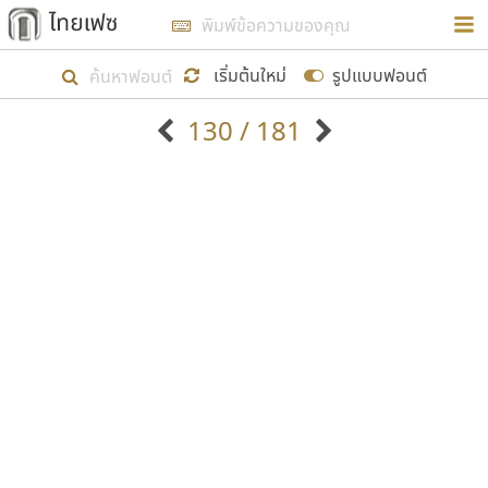
การในรูปแบบใหม่เพื่อใช้เป็นแนวทางในการศึกษารูป
ร่างหน้าตาของฟอนต์ไทยสำหรับการเรียนรู้เพื่อเริ่ม
เริ่มต้นใหม่
รูปแบบฟอนต์
สร้างฟอนต์ของตัวเอง ในเดือนมีนาคม พ.ศ. ๒๕๖๒ จึง
130 / 181
ได้เริ่ม ไทยเฟซ นี้ขึ้นมา
ตัวอักษรมีหัวขมวด
แบบตัวอักษรหัวบัว
แสดงผลแบบลิสต์
ตัวอักษรไม่มีหัวขมวด
แบบตัวอักษรหัวบอด
9
A
B
C
D
E
F
G
H
I
J
ฟอนต์ยอดนิยม
แบบตัวอักษรเกาหลี
เป้าหมายที่ยังคงดำเนินไปอยู่ คือการเพิ่มฟอนต์ไทย
K
L
M
N
O
P
Q
R
S
T
U
ฟอนต์ล้านดาวน์โหลด
แบบตัวอักษรเส้นขอบ
เข้าไปให้ได้อย่างน้อยเดือนละ ๓๐ ฟอนต์ นั่นหมายถึง
ระบบปฏิบัติการ
แบบตัวอักษรแฟนซี
V
W
Y
Z
อัตลักษณ์องค์กร
แบบตัวอักษรโบราณ
ปลายปี พ.ศ. ๒๕๖๒ จะมีฟอนต์ไม่ต่ำกว่า ๔๐๐ ฟอนต์ใน
แบบตัวการ์ตูน
แบบตัวเขียนพู่กัน
ก
ข
ค
จ
ฉ
ช
ซ
ฌ
ด
ต
ถ
ระบบ หวังว่า นอกจากจะเป็นประโยชน์ต่อตนเองแล้ว
แบบตัวดิสเพลย์
แบบตัวเนื้อความ
จะมีประโยชน์กับผู้อื่นได้บ้าง ไม่มากก็น้อย
แบบตัวประดิษฐ์
แบบตัวเหลี่ยม
ท
ธ
น
บ
ป
ผ
พ
ฟ
ภ
ม
ย
แบบตัวพิกเซล
แบบปลายมน
ร
ฤ
ล
ว
ศ
ส
ห
อ
ฮ
แบบตัวพิมพ์ดีด
แบบปลายแหลม
ขอขอบคุณ
แบบตัวมีเชิงฐาน
แบบปากกาหัวตัด
แบบตัวอักษรจีน
แบบฟอนต์ซิ่ง
แบบตัวอักษรซ้อนเงา
แบบลายมือผู้ใหญ่