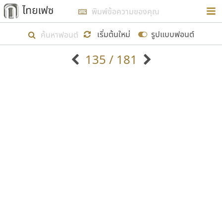
การในรูปแบบใหม่เพื่อใช้เป็นแนวทางในการศึกษารูป
ร่างหน้าตาของฟอนต์ไทยสำหรับการเรียนรู้เพื่อเริ่ม
เริ่มต้นใหม่
รูปแบบฟอนต์
สร้างฟอนต์ของตัวเอง ในเดือนมีนาคม พ.ศ. ๒๕๖๒ จึง
135 / 181
ได้เริ่ม ไทยเฟซ นี้ขึ้นมา
ตัวอักษรมีหัวขมวด
แบบตัวอักษรหัวบัว
แสดงผลแบบลิสต์
ตัวอักษรไม่มีหัวขมวด
แบบตัวอักษรหัวบอด
9
A
B
C
D
E
F
G
H
I
J
ฟอนต์ยอดนิยม
แบบตัวอักษรเกาหลี
เป้าหมายที่ยังคงดำเนินไปอยู่ คือการเพิ่มฟอนต์ไทย
K
L
M
N
O
P
Q
R
S
T
U
ฟอนต์ล้านดาวน์โหลด
แบบตัวอักษรเส้นขอบ
เข้าไปให้ได้อย่างน้อยเดือนละ ๓๐ ฟอนต์ นั่นหมายถึง
ระบบปฏิบัติการ
แบบตัวอักษรแฟนซี
V
W
Y
Z
อัตลักษณ์องค์กร
แบบตัวอักษรโบราณ
ปลายปี พ.ศ. ๒๕๖๒ จะมีฟอนต์ไม่ต่ำกว่า ๔๐๐ ฟอนต์ใน
แบบตัวการ์ตูน
แบบตัวเขียนพู่กัน
ก
ข
ค
จ
ฉ
ช
ซ
ฌ
ด
ต
ถ
ระบบ หวังว่า นอกจากจะเป็นประโยชน์ต่อตนเองแล้ว
แบบตัวดิสเพลย์
แบบตัวเนื้อความ
จะมีประโยชน์กับผู้อื่นได้บ้าง ไม่มากก็น้อย
แบบตัวประดิษฐ์
แบบตัวเหลี่ยม
ท
ธ
น
บ
ป
ผ
พ
ฟ
ภ
ม
ย
แบบตัวพิกเซล
แบบปลายมน
ร
ฤ
ล
ว
ศ
ส
ห
อ
ฮ
แบบตัวพิมพ์ดีด
แบบปลายแหลม
ขอขอบคุณ
แบบตัวมีเชิงฐาน
แบบปากกาหัวตัด
แบบตัวอักษรจีน
แบบฟอนต์ซิ่ง
แบบตัวอักษรซ้อนเงา
แบบลายมือผู้ใหญ่