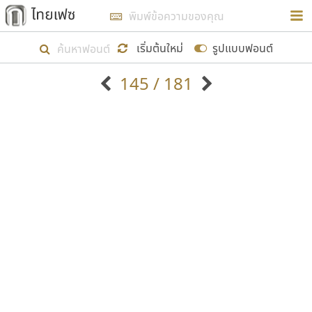
การในรูปแบบใหม่เพื่อใช้เป็นแนวทางในการศึกษารูป
ร่างหน้าตาของฟอนต์ไทยสำหรับการเรียนรู้เพื่อเริ่ม
เริ่มต้นใหม่
รูปแบบฟอนต์
สร้างฟอนต์ของตัวเอง ในเดือนมีนาคม พ.ศ. ๒๕๖๒ จึง
145 / 181
ได้เริ่ม ไทยเฟซ นี้ขึ้นมา
ตัวอักษรมีหัวขมวด
แบบตัวอักษรหัวบัว
แสดงผลแบบลิสต์
ตัวอักษรไม่มีหัวขมวด
แบบตัวอักษรหัวบอด
9
A
B
C
D
E
F
G
H
I
J
ฟอนต์ยอดนิยม
แบบตัวอักษรเกาหลี
เป้าหมายที่ยังคงดำเนินไปอยู่ คือการเพิ่มฟอนต์ไทย
K
L
M
N
O
P
Q
R
S
T
U
ฟอนต์ล้านดาวน์โหลด
แบบตัวอักษรเส้นขอบ
เข้าไปให้ได้อย่างน้อยเดือนละ ๓๐ ฟอนต์ นั่นหมายถึง
ระบบปฏิบัติการ
แบบตัวอักษรแฟนซี
V
W
Y
Z
อัตลักษณ์องค์กร
แบบตัวอักษรโบราณ
ปลายปี พ.ศ. ๒๕๖๒ จะมีฟอนต์ไม่ต่ำกว่า ๔๐๐ ฟอนต์ใน
แบบตัวการ์ตูน
แบบตัวเขียนพู่กัน
ก
ข
ค
จ
ฉ
ช
ซ
ฌ
ด
ต
ถ
ระบบ หวังว่า นอกจากจะเป็นประโยชน์ต่อตนเองแล้ว
แบบตัวดิสเพลย์
แบบตัวเนื้อความ
จะมีประโยชน์กับผู้อื่นได้บ้าง ไม่มากก็น้อย
แบบตัวประดิษฐ์
แบบตัวเหลี่ยม
ท
ธ
น
บ
ป
ผ
พ
ฟ
ภ
ม
ย
แบบตัวพิกเซล
แบบปลายมน
ร
ฤ
ล
ว
ศ
ส
ห
อ
ฮ
แบบตัวพิมพ์ดีด
แบบปลายแหลม
ขอขอบคุณ
แบบตัวมีเชิงฐาน
แบบปากกาหัวตัด
แบบตัวอักษรจีน
แบบฟอนต์ซิ่ง
แบบตัวอักษรซ้อนเงา
แบบลายมือผู้ใหญ่