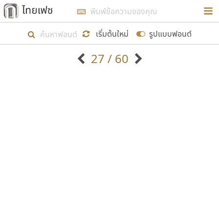
การในรูปแบบใหม่เพื่อใช้เป็นแนวทางในการศึกษารูป
ร่างหน้าตาของฟอนต์ไทยสำหรับการเรียนรู้เพื่อเริ่ม
เริ่มต้นใหม่
รูปแบบฟอนต์
สร้างฟอนต์ของตัวเอง ในเดือนมีนาคม พ.ศ. ๒๕๖๒ จึง
27 / 60
ได้เริ่ม ไทยเฟซ นี้ขึ้นมา
ตัวอักษรมีหัวขมวด
แบบตัวอักษรหัวบัว
แสดงผลแบบลิสต์
ตัวอักษรไม่มีหัวขมวด
แบบตัวอักษรหัวบอด
9
A
B
C
D
E
F
G
H
I
J
ฟอนต์ยอดนิยม
แบบตัวอักษรเกาหลี
เป้าหมายที่ยังคงดำเนินไปอยู่ คือการเพิ่มฟอนต์ไทย
K
L
M
N
O
P
Q
R
S
T
U
ฟอนต์ล้านดาวน์โหลด
แบบตัวอักษรเส้นขอบ
เข้าไปให้ได้อย่างน้อยเดือนละ ๓๐ ฟอนต์ นั่นหมายถึง
ระบบปฏิบัติการ
แบบตัวอักษรแฟนซี
V
W
Y
Z
อัตลักษณ์องค์กร
แบบตัวอักษรโบราณ
ปลายปี พ.ศ. ๒๕๖๒ จะมีฟอนต์ไม่ต่ำกว่า ๔๐๐ ฟอนต์ใน
แบบตัวการ์ตูน
แบบตัวเขียนพู่กัน
ก
ข
ค
จ
ฉ
ช
ซ
ฌ
ด
ต
ถ
ระบบ หวังว่า นอกจากจะเป็นประโยชน์ต่อตนเองแล้ว
แบบตัวดิสเพลย์
แบบตัวเนื้อความ
จะมีประโยชน์กับผู้อื่นได้บ้าง ไม่มากก็น้อย
แบบตัวประดิษฐ์
แบบตัวเหลี่ยม
ท
ธ
น
บ
ป
ผ
พ
ฟ
ภ
ม
ย
แบบตัวพิกเซล
แบบปลายมน
ร
ฤ
ล
ว
ศ
ส
ห
อ
ฮ
แบบตัวพิมพ์ดีด
แบบปลายแหลม
ขอขอบคุณ
แบบตัวมีเชิงฐาน
แบบปากกาหัวตัด
แบบตัวอักษรจีน
แบบฟอนต์ซิ่ง
แบบตัวอักษรซ้อนเงา
แบบลายมือผู้ใหญ่