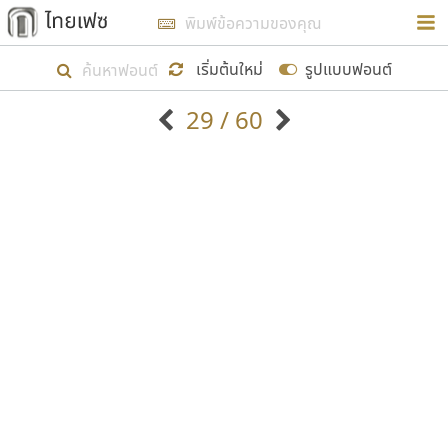
การในรูปแบบใหม่เพื่อใช้เป็นแนวทางในการศึกษารูป
ร่างหน้าตาของฟอนต์ไทยสำหรับการเรียนรู้เพื่อเริ่ม
เริ่มต้นใหม่
รูปแบบฟอนต์
สร้างฟอนต์ของตัวเอง ในเดือนมีนาคม พ.ศ. ๒๕๖๒ จึง
29 / 60
ได้เริ่ม ไทยเฟซ นี้ขึ้นมา
ตัวอักษรมีหัวขมวด
แบบตัวอักษรหัวบัว
แสดงผลแบบลิสต์
ตัวอักษรไม่มีหัวขมวด
แบบตัวอักษรหัวบอด
9
A
B
C
D
E
F
G
H
I
J
ฟอนต์ยอดนิยม
แบบตัวอักษรเกาหลี
เป้าหมายที่ยังคงดำเนินไปอยู่ คือการเพิ่มฟอนต์ไทย
K
L
M
N
O
P
Q
R
S
T
U
ฟอนต์ล้านดาวน์โหลด
แบบตัวอักษรเส้นขอบ
เข้าไปให้ได้อย่างน้อยเดือนละ ๓๐ ฟอนต์ นั่นหมายถึง
ระบบปฏิบัติการ
แบบตัวอักษรแฟนซี
V
W
Y
Z
อัตลักษณ์องค์กร
แบบตัวอักษรโบราณ
ปลายปี พ.ศ. ๒๕๖๒ จะมีฟอนต์ไม่ต่ำกว่า ๔๐๐ ฟอนต์ใน
แบบตัวการ์ตูน
แบบตัวเขียนพู่กัน
ก
ข
ค
จ
ฉ
ช
ซ
ฌ
ด
ต
ถ
ระบบ หวังว่า นอกจากจะเป็นประโยชน์ต่อตนเองแล้ว
แบบตัวดิสเพลย์
แบบตัวเนื้อความ
จะมีประโยชน์กับผู้อื่นได้บ้าง ไม่มากก็น้อย
แบบตัวประดิษฐ์
แบบตัวเหลี่ยม
ท
ธ
น
บ
ป
ผ
พ
ฟ
ภ
ม
ย
แบบตัวพิกเซล
แบบปลายมน
ร
ฤ
ล
ว
ศ
ส
ห
อ
ฮ
แบบตัวพิมพ์ดีด
แบบปลายแหลม
ขอขอบคุณ
แบบตัวมีเชิงฐาน
แบบปากกาหัวตัด
แบบตัวอักษรจีน
แบบฟอนต์ซิ่ง
แบบตัวอักษรซ้อนเงา
แบบลายมือผู้ใหญ่