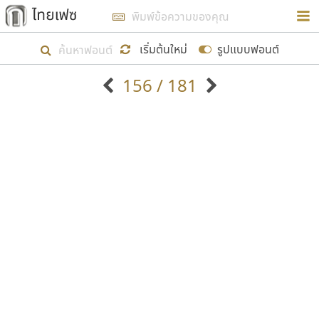
การในรูปแบบใหม่เพื่อใช้เป็นแนวทางในการศึกษารูป
ร่างหน้าตาของฟอนต์ไทยสำหรับการเรียนรู้เพื่อเริ่ม
เริ่มต้นใหม่
รูปแบบฟอนต์
สร้างฟอนต์ของตัวเอง ในเดือนมีนาคม พ.ศ. ๒๕๖๒ จึง
156 / 181
ได้เริ่ม ไทยเฟซ นี้ขึ้นมา
ตัวอักษรมีหัวขมวด
แบบตัวอักษรหัวบัว
แสดงผลแบบลิสต์
ตัวอักษรไม่มีหัวขมวด
แบบตัวอักษรหัวบอด
9
A
B
C
D
E
F
G
H
I
J
ฟอนต์ยอดนิยม
แบบตัวอักษรเกาหลี
เป้าหมายที่ยังคงดำเนินไปอยู่ คือการเพิ่มฟอนต์ไทย
K
L
M
N
O
P
Q
R
S
T
U
ฟอนต์ล้านดาวน์โหลด
แบบตัวอักษรเส้นขอบ
เข้าไปให้ได้อย่างน้อยเดือนละ ๓๐ ฟอนต์ นั่นหมายถึง
ระบบปฏิบัติการ
แบบตัวอักษรแฟนซี
V
W
Y
Z
อัตลักษณ์องค์กร
แบบตัวอักษรโบราณ
ปลายปี พ.ศ. ๒๕๖๒ จะมีฟอนต์ไม่ต่ำกว่า ๔๐๐ ฟอนต์ใน
แบบตัวการ์ตูน
แบบตัวเขียนพู่กัน
ก
ข
ค
จ
ฉ
ช
ซ
ฌ
ด
ต
ถ
ระบบ หวังว่า นอกจากจะเป็นประโยชน์ต่อตนเองแล้ว
แบบตัวดิสเพลย์
แบบตัวเนื้อความ
จะมีประโยชน์กับผู้อื่นได้บ้าง ไม่มากก็น้อย
แบบตัวประดิษฐ์
แบบตัวเหลี่ยม
ท
ธ
น
บ
ป
ผ
พ
ฟ
ภ
ม
ย
แบบตัวพิกเซล
แบบปลายมน
ร
ฤ
ล
ว
ศ
ส
ห
อ
ฮ
แบบตัวพิมพ์ดีด
แบบปลายแหลม
ขอขอบคุณ
แบบตัวมีเชิงฐาน
แบบปากกาหัวตัด
แบบตัวอักษรจีน
แบบฟอนต์ซิ่ง
แบบตัวอักษรซ้อนเงา
แบบลายมือผู้ใหญ่