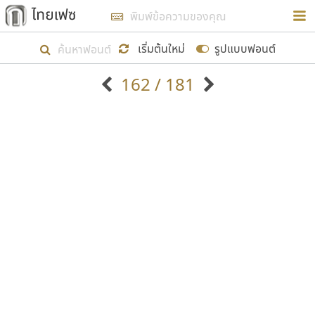
การในรูปแบบใหม่เพื่อใช้เป็นแนวทางในการศึกษารูป
ร่างหน้าตาของฟอนต์ไทยสำหรับการเรียนรู้เพื่อเริ่ม
เริ่มต้นใหม่
รูปแบบฟอนต์
สร้างฟอนต์ของตัวเอง ในเดือนมีนาคม พ.ศ. ๒๕๖๒ จึง
162 / 181
ได้เริ่ม ไทยเฟซ นี้ขึ้นมา
ตัวอักษรมีหัวขมวด
แบบตัวอักษรหัวบัว
แสดงผลแบบลิสต์
ตัวอักษรไม่มีหัวขมวด
แบบตัวอักษรหัวบอด
9
A
B
C
D
E
F
G
H
I
J
ฟอนต์ยอดนิยม
แบบตัวอักษรเกาหลี
เป้าหมายที่ยังคงดำเนินไปอยู่ คือการเพิ่มฟอนต์ไทย
K
L
M
N
O
P
Q
R
S
T
U
ฟอนต์ล้านดาวน์โหลด
แบบตัวอักษรเส้นขอบ
เข้าไปให้ได้อย่างน้อยเดือนละ ๓๐ ฟอนต์ นั่นหมายถึง
ระบบปฏิบัติการ
แบบตัวอักษรแฟนซี
V
W
Y
Z
อัตลักษณ์องค์กร
แบบตัวอักษรโบราณ
ปลายปี พ.ศ. ๒๕๖๒ จะมีฟอนต์ไม่ต่ำกว่า ๔๐๐ ฟอนต์ใน
แบบตัวการ์ตูน
แบบตัวเขียนพู่กัน
ก
ข
ค
จ
ฉ
ช
ซ
ฌ
ด
ต
ถ
ระบบ หวังว่า นอกจากจะเป็นประโยชน์ต่อตนเองแล้ว
แบบตัวดิสเพลย์
แบบตัวเนื้อความ
จะมีประโยชน์กับผู้อื่นได้บ้าง ไม่มากก็น้อย
แบบตัวประดิษฐ์
แบบตัวเหลี่ยม
ท
ธ
น
บ
ป
ผ
พ
ฟ
ภ
ม
ย
แบบตัวพิกเซล
แบบปลายมน
ร
ฤ
ล
ว
ศ
ส
ห
อ
ฮ
แบบตัวพิมพ์ดีด
แบบปลายแหลม
ขอขอบคุณ
แบบตัวมีเชิงฐาน
แบบปากกาหัวตัด
แบบตัวอักษรจีน
แบบฟอนต์ซิ่ง
แบบตัวอักษรซ้อนเงา
แบบลายมือผู้ใหญ่