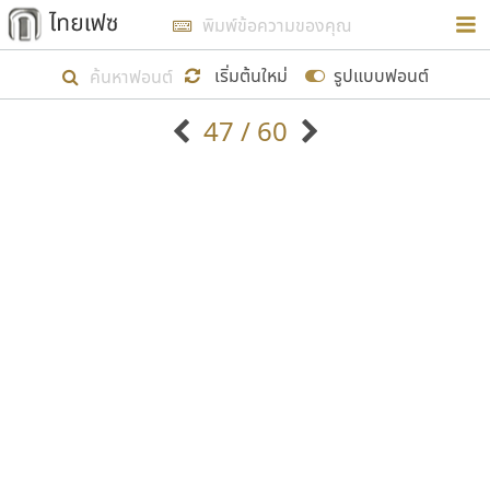
การในรูปแบบใหม่เพื่อใช้เป็นแนวทางในการศึกษารูป
ร่างหน้าตาของฟอนต์ไทยสำหรับการเรียนรู้เพื่อเริ่ม
เริ่มต้นใหม่
รูปแบบฟอนต์
สร้างฟอนต์ของตัวเอง ในเดือนมีนาคม พ.ศ. ๒๕๖๒ จึง
47 / 60
ได้เริ่ม ไทยเฟซ นี้ขึ้นมา
ตัวอักษรมีหัวขมวด
แบบตัวอักษรหัวบัว
แสดงผลแบบลิสต์
ตัวอักษรไม่มีหัวขมวด
แบบตัวอักษรหัวบอด
9
A
B
C
D
E
F
G
H
I
J
ฟอนต์ยอดนิยม
แบบตัวอักษรเกาหลี
เป้าหมายที่ยังคงดำเนินไปอยู่ คือการเพิ่มฟอนต์ไทย
K
L
M
N
O
P
Q
R
S
T
U
ฟอนต์ล้านดาวน์โหลด
แบบตัวอักษรเส้นขอบ
เข้าไปให้ได้อย่างน้อยเดือนละ ๓๐ ฟอนต์ นั่นหมายถึง
ระบบปฏิบัติการ
แบบตัวอักษรแฟนซี
V
W
Y
Z
อัตลักษณ์องค์กร
แบบตัวอักษรโบราณ
ปลายปี พ.ศ. ๒๕๖๒ จะมีฟอนต์ไม่ต่ำกว่า ๔๐๐ ฟอนต์ใน
แบบตัวการ์ตูน
แบบตัวเขียนพู่กัน
ก
ข
ค
จ
ฉ
ช
ซ
ฌ
ด
ต
ถ
ระบบ หวังว่า นอกจากจะเป็นประโยชน์ต่อตนเองแล้ว
แบบตัวดิสเพลย์
แบบตัวเนื้อความ
จะมีประโยชน์กับผู้อื่นได้บ้าง ไม่มากก็น้อย
แบบตัวประดิษฐ์
แบบตัวเหลี่ยม
ท
ธ
น
บ
ป
ผ
พ
ฟ
ภ
ม
ย
แบบตัวพิกเซล
แบบปลายมน
ร
ฤ
ล
ว
ศ
ส
ห
อ
ฮ
แบบตัวพิมพ์ดีด
แบบปลายแหลม
ขอขอบคุณ
แบบตัวมีเชิงฐาน
แบบปากกาหัวตัด
แบบตัวอักษรจีน
แบบฟอนต์ซิ่ง
แบบตัวอักษรซ้อนเงา
แบบลายมือผู้ใหญ่