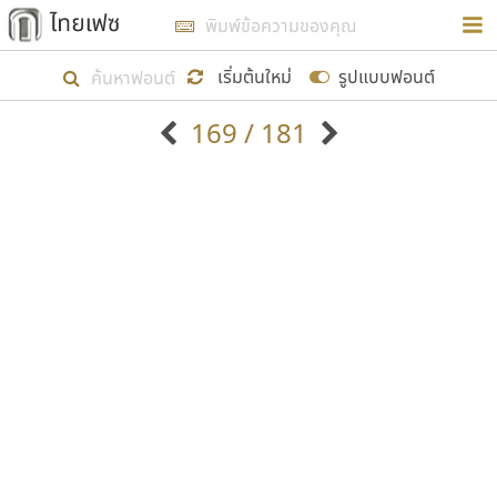
การในรูปแบบใหม่เพื่อใช้เป็นแนวทางในการศึกษารูป
ร่างหน้าตาของฟอนต์ไทยสำหรับการเรียนรู้เพื่อเริ่ม
เริ่มต้นใหม่
รูปแบบฟอนต์
สร้างฟอนต์ของตัวเอง ในเดือนมีนาคม พ.ศ. ๒๕๖๒ จึง
169 / 181
ได้เริ่ม ไทยเฟซ นี้ขึ้นมา
ตัวอักษรมีหัวขมวด
แบบตัวอักษรหัวบัว
แสดงผลแบบลิสต์
ตัวอักษรไม่มีหัวขมวด
แบบตัวอักษรหัวบอด
9
A
B
C
D
E
F
G
H
I
J
ฟอนต์ยอดนิยม
แบบตัวอักษรเกาหลี
เป้าหมายที่ยังคงดำเนินไปอยู่ คือการเพิ่มฟอนต์ไทย
K
L
M
N
O
P
Q
R
S
T
U
ฟอนต์ล้านดาวน์โหลด
แบบตัวอักษรเส้นขอบ
เข้าไปให้ได้อย่างน้อยเดือนละ ๓๐ ฟอนต์ นั่นหมายถึง
ระบบปฏิบัติการ
แบบตัวอักษรแฟนซี
V
W
Y
Z
อัตลักษณ์องค์กร
แบบตัวอักษรโบราณ
ปลายปี พ.ศ. ๒๕๖๒ จะมีฟอนต์ไม่ต่ำกว่า ๔๐๐ ฟอนต์ใน
แบบตัวการ์ตูน
แบบตัวเขียนพู่กัน
ก
ข
ค
จ
ฉ
ช
ซ
ฌ
ด
ต
ถ
ระบบ หวังว่า นอกจากจะเป็นประโยชน์ต่อตนเองแล้ว
แบบตัวดิสเพลย์
แบบตัวเนื้อความ
จะมีประโยชน์กับผู้อื่นได้บ้าง ไม่มากก็น้อย
แบบตัวประดิษฐ์
แบบตัวเหลี่ยม
ท
ธ
น
บ
ป
ผ
พ
ฟ
ภ
ม
ย
แบบตัวพิกเซล
แบบปลายมน
ร
ฤ
ล
ว
ศ
ส
ห
อ
ฮ
แบบตัวพิมพ์ดีด
แบบปลายแหลม
ขอขอบคุณ
แบบตัวมีเชิงฐาน
แบบปากกาหัวตัด
แบบตัวอักษรจีน
แบบฟอนต์ซิ่ง
แบบตัวอักษรซ้อนเงา
แบบลายมือผู้ใหญ่