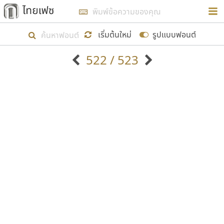
การในรูปแบบใหม่เพื่อใช้เป็นแนวทางในการศึกษารูป
ร่างหน้าตาของฟอนต์ไทยสำหรับการเรียนรู้เพื่อเริ่ม
เริ่มต้นใหม่
รูปแบบฟอนต์
สร้างฟอนต์ของตัวเอง ในเดือนมีนาคม พ.ศ. ๒๕๖๒ จึง
522 / 523
ได้เริ่ม ไทยเฟซ นี้ขึ้นมา
ตัวอักษรมีหัวขมวด
แบบตัวอักษรหัวบัว
แสดงผลแบบลิสต์
ตัวอักษรไม่มีหัวขมวด
แบบตัวอักษรหัวบอด
9
A
B
C
D
E
F
G
H
I
J
ฟอนต์ยอดนิยม
แบบตัวอักษรเกาหลี
เป้าหมายที่ยังคงดำเนินไปอยู่ คือการเพิ่มฟอนต์ไทย
K
L
M
N
O
P
Q
R
S
T
U
ฟอนต์ล้านดาวน์โหลด
แบบตัวอักษรเส้นขอบ
เข้าไปให้ได้อย่างน้อยเดือนละ ๓๐ ฟอนต์ นั่นหมายถึง
ระบบปฏิบัติการ
แบบตัวอักษรแฟนซี
V
W
Y
Z
อัตลักษณ์องค์กร
แบบตัวอักษรโบราณ
ปลายปี พ.ศ. ๒๕๖๒ จะมีฟอนต์ไม่ต่ำกว่า ๔๐๐ ฟอนต์ใน
แบบตัวการ์ตูน
แบบตัวเขียนพู่กัน
ก
ข
ค
จ
ฉ
ช
ซ
ฌ
ด
ต
ถ
ระบบ หวังว่า นอกจากจะเป็นประโยชน์ต่อตนเองแล้ว
แบบตัวดิสเพลย์
แบบตัวเนื้อความ
จะมีประโยชน์กับผู้อื่นได้บ้าง ไม่มากก็น้อย
แบบตัวประดิษฐ์
แบบตัวเหลี่ยม
ท
ธ
น
บ
ป
ผ
พ
ฟ
ภ
ม
ย
แบบตัวพิกเซล
แบบปลายมน
ร
ฤ
ล
ว
ศ
ส
ห
อ
ฮ
แบบตัวพิมพ์ดีด
แบบปลายแหลม
ขอขอบคุณ
แบบตัวมีเชิงฐาน
แบบปากกาหัวตัด
แบบตัวอักษรจีน
แบบฟอนต์ซิ่ง
แบบตัวอักษรซ้อนเงา
แบบลายมือผู้ใหญ่